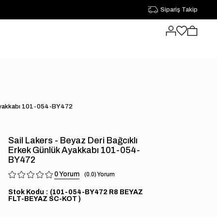
Sipariş Takip
k Ayakkabı 101-054-BY472
Sail Lakers - Beyaz Deri Bağcıklı
Erkek Günlük Ayakkabı 101-054-
BY472
0
0.0
Stok Kodu
(101-054-BY472 R8 BEYAZ
FLT-BEYAZ SC-KOT )