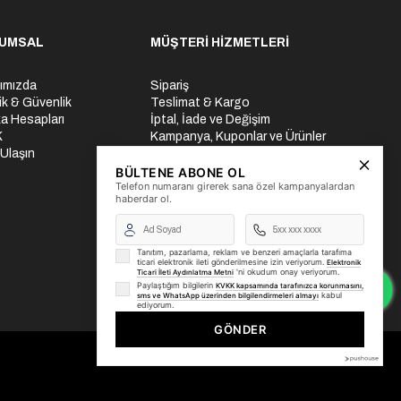
UMSAL
MÜŞTERİ HİZMETLERİ
ımızda
Sipariş
lik & Güvenlik
Teslimat & Kargo
a Hesapları
İptal, İade ve Değişim
K
Kampanya, Kuponlar ve Ürünler
 Ulaşın
Ödeme Seçenekleri
Üyelik İşlemleri
BÜLTENE ABONE OL
Telefon numaranı girerek sana özel kampanyalardan
Yurtdışı Gönderi
haberdar ol.
Tanıtım, pazarlama, reklam ve benzeri amaçlarla tarafıma
ticari elektronik ileti gönderilmesine izin veriyorum.
Elektronik
'ni okudum onay veriyorum.
Ticari İleti Aydınlatma Metni
Paylaştığım bilgilerin
KVKK kapsamında tarafınızca korunmasını,
kabul
sms ve WhatsApp üzerinden bilgilendirmeleri almayı
ediyorum.
GÖNDER