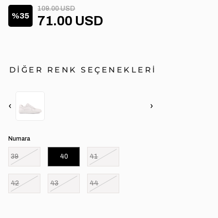
109.00 USD
35
71.00 USD
DİĞER RENK SEÇENEKLERİ
‹
›
Numara
39
40
41
42
43
44