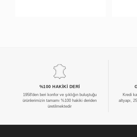
%100 HAKIKI DERI
1958'den beri konfor ve şıklığın buluştuğu
Kredi k
ürünlerimizin tamamı %100 hakiki deriden
altyapı, 2
üretilmektedir