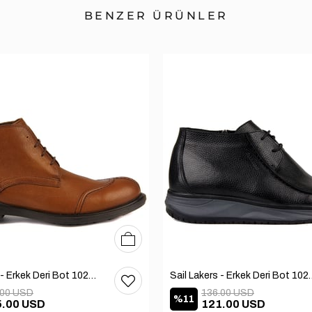
BENZER ÜRÜNLER
40
41
42
Sail Lakers - Erkek Deri Bot 102-1599-1458
Sail Lakers - Erkek
.00 USD
136.00 USD
%11
5.00 USD
121.00 USD