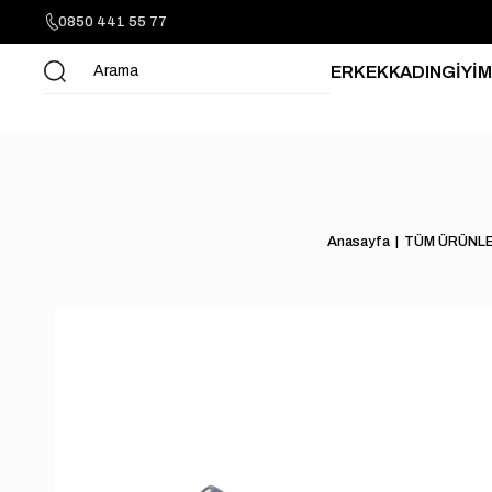
0850 441 55 77
ERKEK
KADIN
GİYİM
Anasayfa
TÜM ÜRÜNL