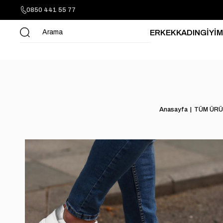
0850 441 55 77
ERKEK
KADIN
GİYİM
Anasayfa
TÜM ÜRÜ