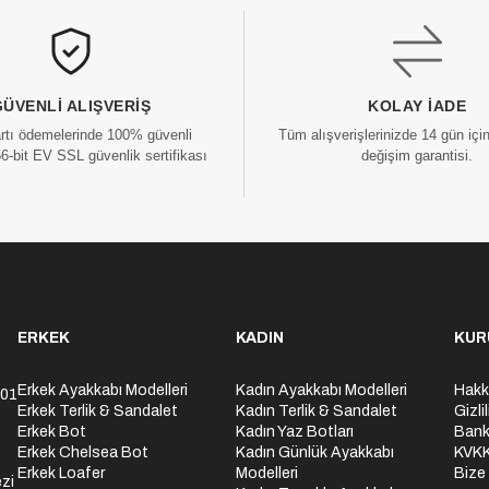
GÜVENLI ALIŞVERIŞ
KOLAY İADE
artı ödemelerinde 100% güvenli
Tüm alışverişlerinizde 14 gün içi
56-bit EV SSL güvenlik sertifikası
değişim garantisi.
ERKEK
KADIN
KUR
Erkek Ayakkabı Modelleri
Kadın Ayakkabı Modelleri
Hakk
301
Erkek Terlik & Sandalet
Kadın Terlik & Sandalet
Gizli
Erkek Bot
Kadın Yaz Botları
Bank
Erkek Chelsea Bot
Kadın Günlük Ayakkabı
KVK
Erkek Loafer
Modelleri
Bize
zi