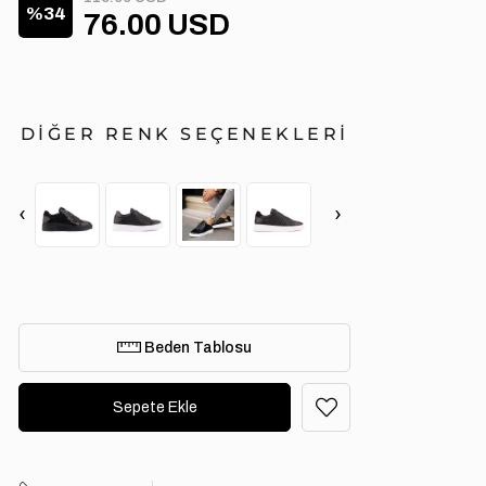
34
76.00 USD
DİĞER RENK SEÇENEKLERİ
‹
›
Beden Tablosu