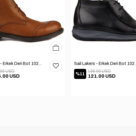
40
41
42
Sail Lakers - Erkek Deri Bot 102-1599-1458
Sail Lakers - Erkek
.00 USD
136.00 USD
%11
5.00 USD
121.00 USD