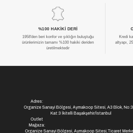
%100 HAKIKI DERI
1958'den beri konfor ve şıklığın buluştuğu
Kredi k
ürünlerimizin tamamı %100 hakiki deriden
altyapı, 2
üretilmektedir
Adres:
Organize Sanayi Bölgesi, Aymakoop Sitesi, A3 Blok, No:
Kat:3 İkitelli Başakşehir/İstanbul
Outlet
Mağaza:
Organize Sanayi Bölgesi, Aymakoop Sitesi,Ticaret Merke