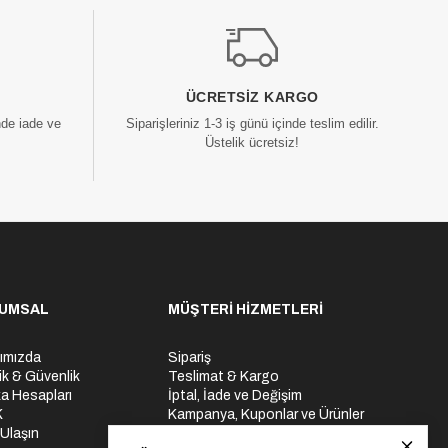
ÜCRETSIZ KARGO
nde iade ve
Siparişleriniz 1-3 iş günü içinde teslim edilir.
Üstelik ücretsiz!
UMSAL
MÜŞTERİ HİZMETLERİ
ımızda
Sipariş
lik & Güvenlik
Teslimat & Kargo
a Hesapları
İptal, İade ve Değişim
K
Kampanya, Kuponlar ve Ürünler
 Ulaşın
Ödeme Seçenekleri