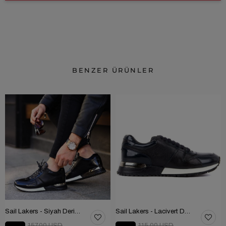
BENZER ÜRÜNLER
Sail Lakers - Siyah Deri Bağcıklı Erkek Günlük Ayakkabı 101-2782-51555
Sail Lakers - Lacivert Deri Bağcıklı Erkek Günlük Ayakkabı 101-2782-51555
157.00 USD
115.00 USD