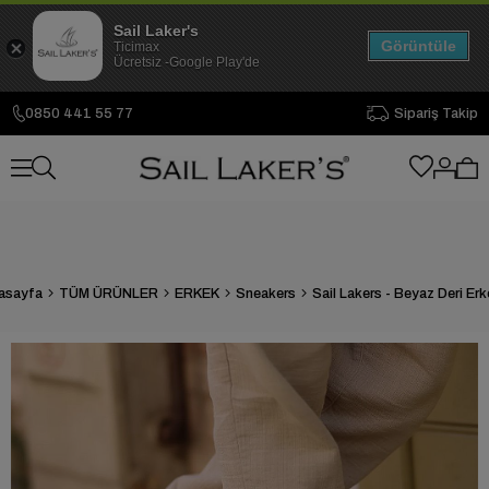
Sail Laker's
Görüntüle
Ticimax
Ücretsiz -Google Play'de
0850 441 55 77
Sipariş Takip
asayfa
TÜM ÜRÜNLER
ERKEK
Sneakers