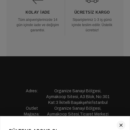
KOLAY İADE
ÜCRETSIZ KARGO
Tüm alışverişlerinizde 14
Siparişleriniz 1-3 iş günü
gün içinde iade ve değişim
içinde teslim edilir. Üstelik
garantisi.
ücretsiz!
Adres:
Organize Sanayi Bölgesi,
Aymakoop Sitesi, A3 Blok, No:301
Kat:3 İkitelli Başakşehir/İstanbul
Outlet
Organize Sanayi Bölgesi,
Mağaza:
Aymakoop Sitesi,Ticaret Merkezi
Gişiri No:13 İkitelli Başakşehir/
İstanbul