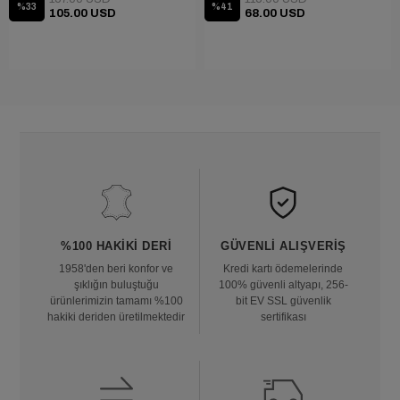
%33
%41
105.00 USD
68.00 USD
%100 HAKIKI DERI
GÜVENLI ALIŞVERIŞ
1958'den beri konfor ve
Kredi kartı ödemelerinde
şıklığın buluştuğu
100% güvenli altyapı, 256-
ürünlerimizin tamamı %100
bit EV SSL güvenlik
hakiki deriden üretilmektedir
sertifikası