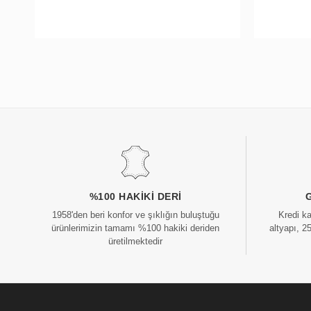
%100 HAKIKI DERI
1958'den beri konfor ve şıklığın buluştuğu
Kredi k
ürünlerimizin tamamı %100 hakiki deriden
altyapı, 2
üretilmektedir