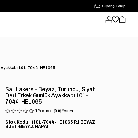
Sipariş Takip
nlük Ayakkabı 101-7044-HE1065
Sail Lakers - Beyaz, Turuncu, Siyah
Deri Erkek Günlük Ayakkabı 101-
7044-HE1065
0
0.0
Stok Kodu
(101-7044-HE1065 R1 BEYAZ
SUET-BEYAZ NAPA)