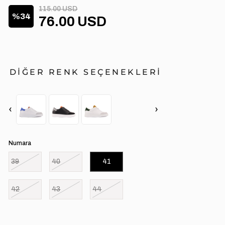
115.00 USD
34
76.00 USD
DİĞER RENK SEÇENEKLERİ
‹
›
Numara
39
40
41
42
43
44