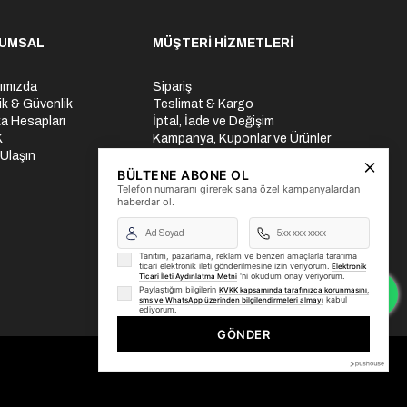
UMSAL
MÜŞTERİ HİZMETLERİ
ımızda
Sipariş
lik & Güvenlik
Teslimat & Kargo
a Hesapları
İptal, İade ve Değişim
K
Kampanya, Kuponlar ve Ürünler
 Ulaşın
Ödeme Seçenekleri
Üyelik İşlemleri
BÜLTENE ABONE OL
Telefon numaranı girerek sana özel kampanyalardan
Yurtdışı Gönderi
haberdar ol.
Tanıtım, pazarlama, reklam ve benzeri amaçlarla tarafıma
ticari elektronik ileti gönderilmesine izin veriyorum.
Elektronik
'ni okudum onay veriyorum.
Ticari İleti Aydınlatma Metni
Paylaştığım bilgilerin
KVKK kapsamında tarafınızca korunmasını,
kabul
sms ve WhatsApp üzerinden bilgilendirmeleri almayı
ediyorum.
GÖNDER