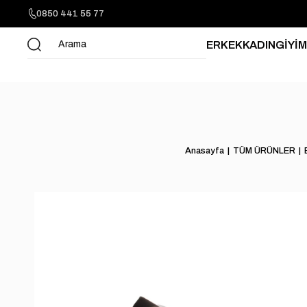
0850 441 55 77
ERKEK
KADIN
GİYİM
Anasayfa
TÜM ÜRÜNLER