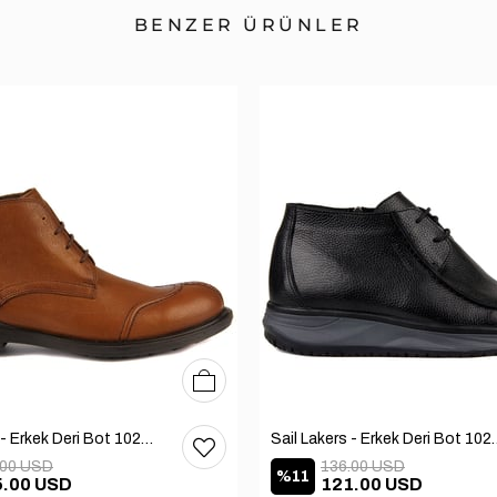
BENZER ÜRÜNLER
40
41
42
Sail Lakers - Erkek Deri Bot 102-1599-1458
Sail Lakers - Erkek
.00 USD
136.00 USD
%11
5.00 USD
121.00 USD