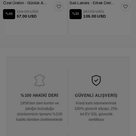
Özel Üretim - Günlük Ayakkabı 101-2630-11473
Sail Lakers - Erkek Deri Bot 102-1599-1458
104.00 USD
157.00 USD
%45
%33
57.00 USD
105.00 USD
%100 HAKIKI DERI
GÜVENLI ALIŞVERIŞ
1958'den beri konfor ve
Kredi kartı ödemelerinde
şıklığın buluştuğu
100% güvenli altyapı, 256-
ürünlerimizin tamamı %100
bit EV SSL güvenlik
hakiki deriden üretilmektedir
sertifikası