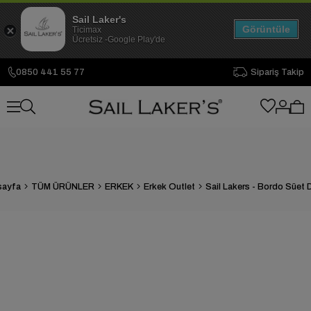
Sail Laker's
Görüntüle
Ticimax
Ücretsiz -Google Play'de
0850 441 55 77
Sipariş Takip
sayfa
TÜM ÜRÜNLER
ERKEK
Erkek Outlet