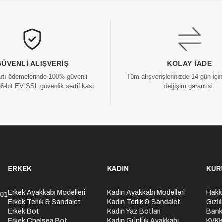
GÜVENLI ALIŞVERIŞ
KOLAY İADE
artı ödemelerinde 100% güvenli
Tüm alışverişlerinizde 14 gün içi
56-bit EV SSL güvenlik sertifikası
değişim garantisi.
ERKEK
KADIN
KUR
Erkek Ayakkabı Modelleri
Kadın Ayakkabı Modelleri
Hakk
301
Erkek Terlik & Sandalet
Kadın Terlik & Sandalet
Gizli
Erkek Bot
Kadın Yaz Botları
Bank
Erkek Chelsea Bot
Kadın Günlük Ayakkabı
KVK