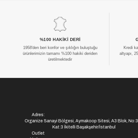
%100 HAKIKI DERI
1958'den beri konfor ve şıklığın buluştuğu
Kredi k
ürünlerimizin tamamı %100 hakiki deriden
altyapı, 2
üretilmektedir
Adres:
Organize Sanayi Bölgesi, Aymakoop Sitesi, A3 Blok, No:
Kat:3 İkitelli Başakşehir/İstanbul
Outlet