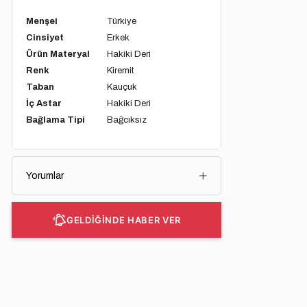
Menşei
Türkiye
Cinsiyet
Erkek
Ürün Materyal
Hakiki Deri
Renk
Kiremit
Taban
Kauçuk
İç Astar
Hakiki Deri
Bağlama Tipi
Bağcıksız
Yorumlar
GELDİĞİNDE HABER VER