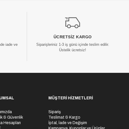
ÜCRETSIZ KARGO
nde iade ve
Siparişleriniz 1-3 iş günü içinde teslim edilir.
Üstelik ücretsiz!
UMSAL
MÜŞTERİ HİZMETLERİ
ımızda
Sipariş
lik & Güvenlik
Teslimat & Kargo
a Hesapları
İptal, İade ve Değişim
K
Kampanya, Kuponlar ve Ürünler