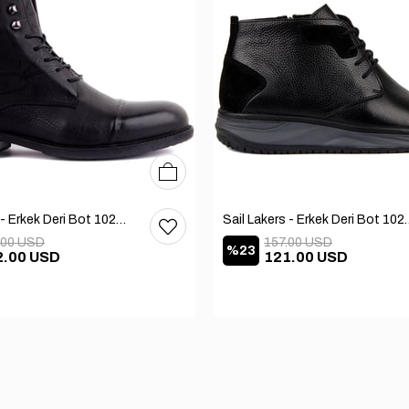
40
41
42
43
44
45
Sail Lakers - Erkek Deri Bot 102-1948-GOL
Sail Lakers - Erkek
.00 USD
157.00 USD
%23
2.00 USD
121.00 USD