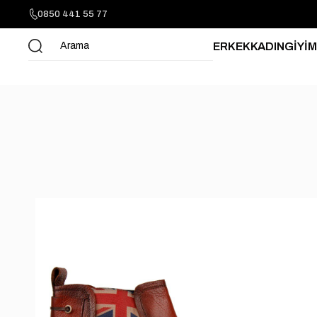
0850 441 55 77
ERKEK
KADIN
GİYİM