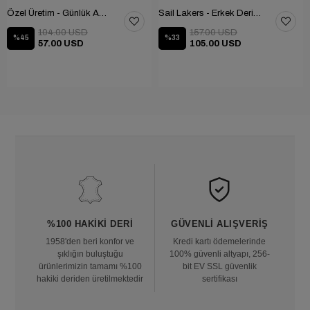
Özel Üretim - Günlük Ayakkabı 101-2630-11473
Sail Lakers - Erkek Deri Bot 102-1599-1458
104.00 USD
157.00 USD
%45
%33
57.00 USD
105.00 USD
%100 HAKIKI DERI
GÜVENLI ALIŞVERIŞ
1958'den beri konfor ve
Kredi kartı ödemelerinde
şıklığın buluştuğu
100% güvenli altyapı, 256-
ürünlerimizin tamamı %100
bit EV SSL güvenlik
hakiki deriden üretilmektedir
sertifikası