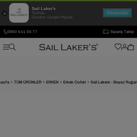
Sail Laker's
Görüntüle
Ticimax
Ücretsiz -Google Play'de
0850 441 55 77
Sipariş Takip
sayfa
TÜM ÜRÜNLER
ERKEK
Erkek Outlet