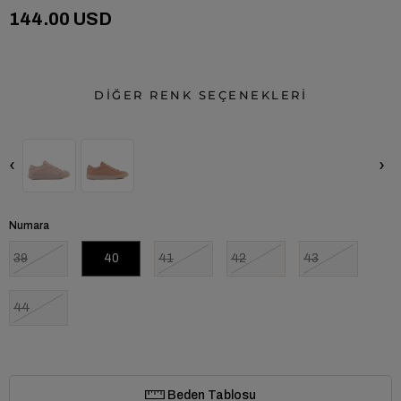
144.00 USD
DİĞER RENK SEÇENEKLERİ
‹
›
Numara
39
40
41
42
43
44
Beden Tablosu