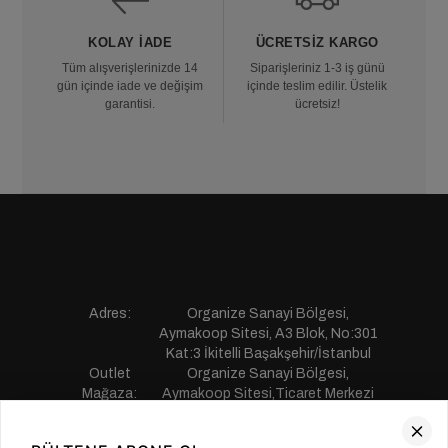
KOLAY İADE
ÜCRETSIZ KARGO
Tüm alışverişlerinizde 14
Siparişleriniz 1-3 iş günü
gün içinde iade ve değişim
içinde teslim edilir. Üstelik
garantisi.
ücretsiz!
Adres:
Organize Sanayi Bölgesi,
Aymakoop Sitesi, A3 Blok, No:301
Kat:3 İkitelli Başakşehir/İstanbul
Outlet
Organize Sanayi Bölgesi,
Mağaza:
Aymakoop Sitesi,Ticaret Merkezi
Gişiri No:13 İkitelli Başakşehir/
İstanbul