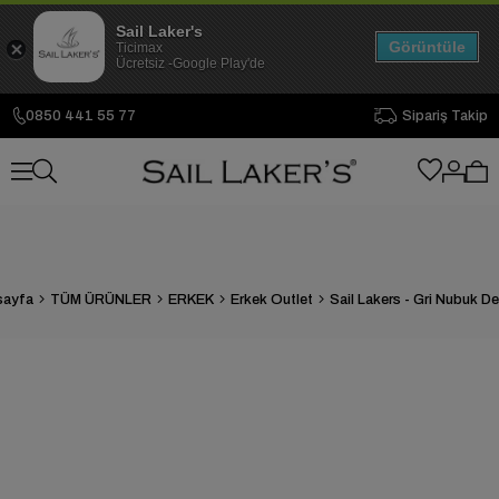
Sail Laker's
Görüntüle
Ticimax
Ücretsiz -Google Play'de
0850 441 55 77
Sipariş Takip
sayfa
TÜM ÜRÜNLER
ERKEK
Erkek Outlet