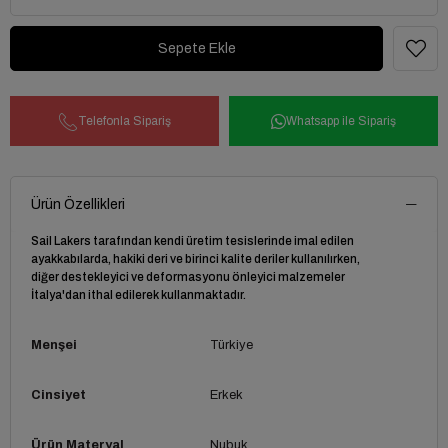
Telefonla Sipariş
Whatsapp ile Sipariş
Ürün Özellikleri
Sail Lakers tarafından kendi üretim tesislerinde imal edilen
ayakkabılarda, hakiki deri ve birinci kalite deriler kullanılırken,
diğer destekleyici ve deformasyonu önleyici malzemeler
İtalya'dan ithal edilerek kullanmaktadır.
Menşei
Türkiye
Cinsiyet
Erkek
Ürün Materyal
Nubuk