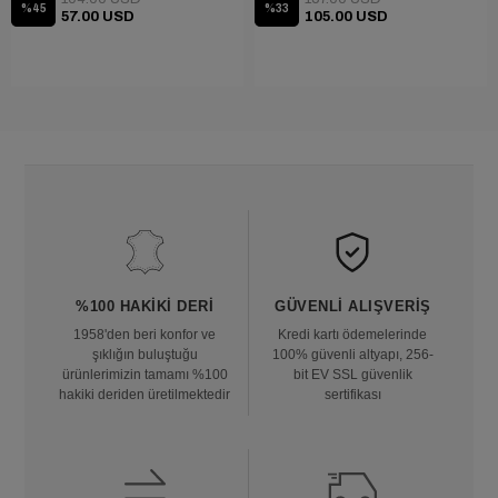
%45
%33
57.00 USD
105.00 USD
%100 HAKIKI DERI
GÜVENLI ALIŞVERIŞ
1958'den beri konfor ve
Kredi kartı ödemelerinde
şıklığın buluştuğu
100% güvenli altyapı, 256-
ürünlerimizin tamamı %100
bit EV SSL güvenlik
hakiki deriden üretilmektedir
sertifikası