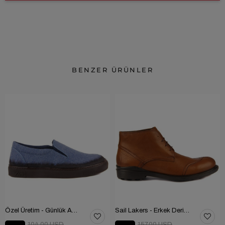
BENZER ÜRÜNLER
Özel Üretim - Günlük Ayakkabı 101-2630-11473
Sail Lakers - Erkek Deri Bot 102-1599-1458
104.00 USD
157.00 USD