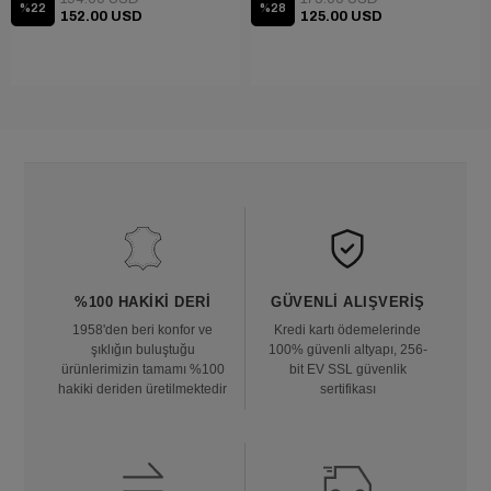
%22
%28
152.00 USD
125.00 USD
%100 HAKIKI DERI
GÜVENLI ALIŞVERIŞ
1958'den beri konfor ve
Kredi kartı ödemelerinde
şıklığın buluştuğu
100% güvenli altyapı, 256-
ürünlerimizin tamamı %100
bit EV SSL güvenlik
hakiki deriden üretilmektedir
sertifikası