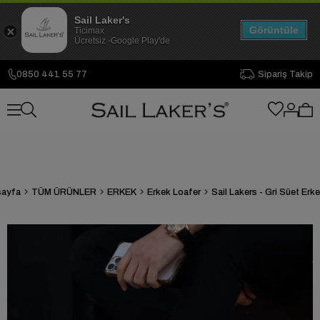
Sail Laker's
Görüntüle
Ticimax
Ücretsiz -Google Play'de
0850 441 55 77
Sipariş Takip
sayfa
TÜM ÜRÜNLER
ERKEK
Erkek Loafer