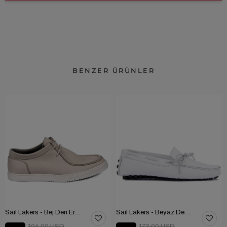
BENZER ÜRÜNLER
Sail Lakers - Bej Deri Erkek Ayakkabı 101-2669-HE84
Sail Lakers - Beyaz Deri Erkek Ayakkabı 101-3791-11169
194.00 USD
173.00 USD