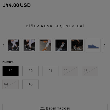
144.00 USD
DİĞER RENK SEÇENEKLERİ
‹
›
Numara
39
40
41
42
43
44
45
Beden Tablosu