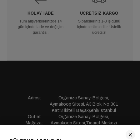
KOLAY İADE
ÜCRETSIZ KARGO
Tüm alışverişlerinizde 14
Siparişleriniz 1-3 iş günü
gün içinde iade ve değişim
içinde teslim edilir. Üstelik
garantisi.
ücretsiz!
Adres:
Organize Sanayi Bölgesi,
Aymakoop Sitesi, A3 Blok, No:301
Kat:3 İkitelli Başakşehir/İstanbul
Outlet
Organize Sanayi Bölgesi,
Mağaza:
Aymakoop Sitesi,Ticaret Merkezi
Gişiri No:13 İkitelli Başakşehir/
İstanbul