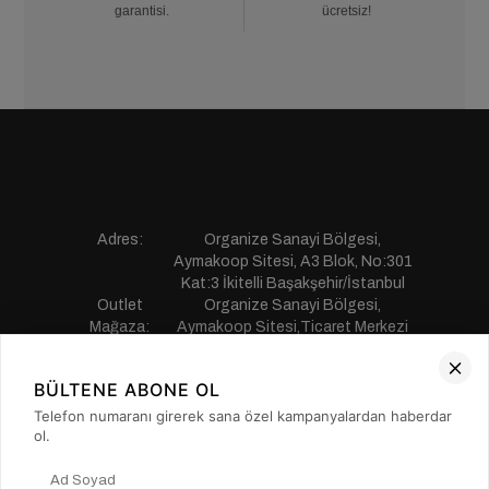
garantisi.
ücretsiz!
Adres:
Organize Sanayi Bölgesi,
Aymakoop Sitesi, A3 Blok, No:301
Kat:3 İkitelli Başakşehir/İstanbul
Outlet
Organize Sanayi Bölgesi,
Mağaza:
Aymakoop Sitesi,Ticaret Merkezi
Gişiri No:13 İkitelli Başakşehir/
İstanbul
BÜLTENE ABONE OL
Telefon:
0850 441 55 77
E-mail:
musterihizmetleri@saillakers.com.tr
Telefon numaranı girerek sana özel kampanyalardan haberdar
ERKEK
ol.
KADIN
KURUMSAL
MÜŞTERİ HİZMETLERİ