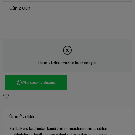
Gün
:
2 Gün
Ürün stoklarımızda kalmamıştır.
Whatsapp ile Sipariş
Ürün Özellikleri
Sail
Lakers
tarafından kendi üretim tesislerinde imal edilen
ayakkabılarda, hakiki deri ve birinci kalite deriler kullanılırken,