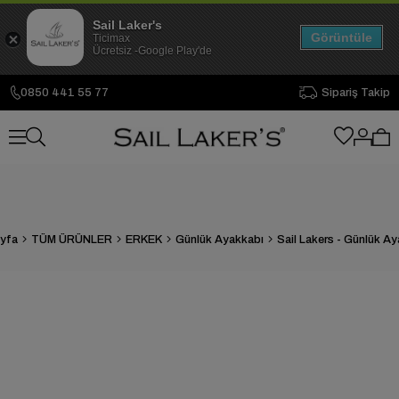
Sail Laker's
Görüntüle
Ticimax
Ücretsiz -Google Play'de
0850 441 55 77
Sipariş Takip
yfa
TÜM ÜRÜNLER
ERKEK
Günlük Ayakkabı
Sail Lakers - Günlük A