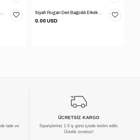
Siyah Rugan Deri Bağcıklı Erkek Günlük Ayakkabı 101-1004-GN502
Siyah Rugan Deri Bağcıklı Erkek Günlük Ayakkabı 101-1004-GN502
0.00 USD
0.
ÜCRETSIZ KARGO
nde iade ve
Siparişleriniz 1-3 iş günü içinde teslim edilir.
Üstelik ücretsiz!