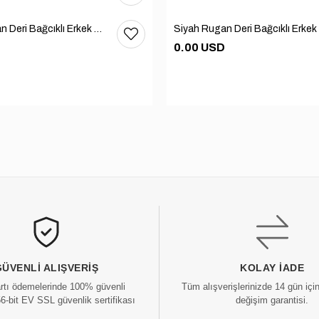
Siyah Rugan Deri Bağcıklı Erkek Günlük Ayakkabı 101-1004-GN502
0.00 USD
GÜVENLI ALIŞVERIŞ
KOLAY İADE
artı ödemelerinde 100% güvenli
Tüm alışverişlerinizde 14 gün içi
56-bit EV SSL güvenlik sertifikası
değişim garantisi.