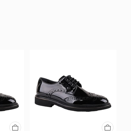
39
40
41
42
43
44
39
40
41
42
43
44