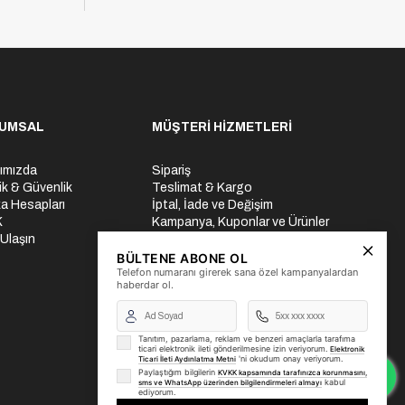
UMSAL
MÜŞTERİ HİZMETLERİ
ımızda
Sipariş
lik & Güvenlik
Teslimat & Kargo
a Hesapları
İptal, İade ve Değişim
K
Kampanya, Kuponlar ve Ürünler
 Ulaşın
Ödeme Seçenekleri
Üyelik İşlemleri
BÜLTENE ABONE OL
Telefon numaranı girerek sana özel kampanyalardan
Yurtdışı Gönderi
haberdar ol.
Tanıtım, pazarlama, reklam ve benzeri amaçlarla tarafıma
ticari elektronik ileti gönderilmesine izin veriyorum.
Elektronik
'ni okudum onay veriyorum.
Ticari İleti Aydınlatma Metni
Paylaştığım bilgilerin
KVKK kapsamında tarafınızca korunmasını,
kabul
sms ve WhatsApp üzerinden bilgilendirmeleri almayı
ediyorum.