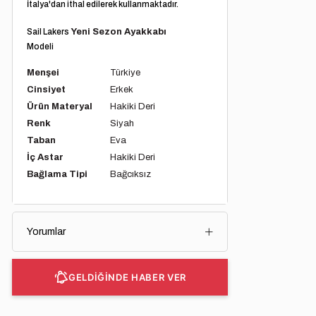
İtalya'dan ithal edilerek kullanmaktadır.
Sail Lakers
Yeni Sezon Ayakkabı
Modeli
Menşei
Türkiye
Cinsiyet
Erkek
Ürün Materyal
Hakiki Deri
Renk
Siyah
Taban
Eva
İç Astar
Hakiki Deri
Bağlama Tipi
Bağcıksız
Yorumlar
GELDİĞİNDE HABER VER