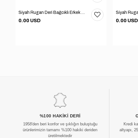
Siyah Rugan Deri Bağcıklı Erkek Günlük Ayakkabı 101-1004-GN502
0.00 USD
0.00 USD
%100 HAKIKI DERI
1958'den beri konfor ve şıklığın buluştuğu
Kredi k
ürünlerimizin tamamı %100 hakiki deriden
altyapı, 2
üretilmektedir