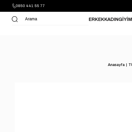
0850 441 55 77
ERKEK
KADIN
GİYİM
Anasayfa
T