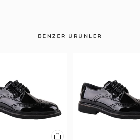
BENZER ÜRÜNLER
39
40
41
42
43
44