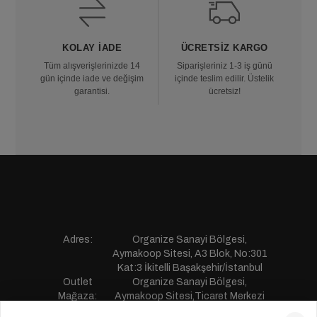
KOLAY İADE
ÜCRETSIZ KARGO
Tüm alışverişlerinizde 14
Siparişleriniz 1-3 iş günü
gün içinde iade ve değişim
içinde teslim edilir. Üstelik
garantisi.
ücretsiz!
Adres:
Organize Sanayi Bölgesi,
Aymakoop Sitesi, A3 Blok, No:301
Kat:3 İkitelli Başakşehir/İstanbul
Outlet
Organize Sanayi Bölgesi,
Mağaza:
Aymakoop Sitesi,Ticaret Merkezi
Gişiri No:13 İkitelli Başakşehir/