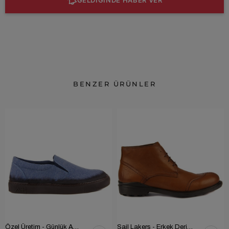
BENZER ÜRÜNLER
Özel Üretim - Günlük Ayakkabı 101-2630-11473
Sail Lakers - Erkek Deri Bot 102-1599-1458