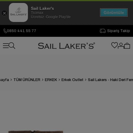
Sail Laker's
Görüntüle
Ticimax
Ücretsiz -Google Play'de
0850 441 55 77
Sipariş Takip
sayfa
TÜM ÜRÜNLER
ERKEK
Erkek Outlet