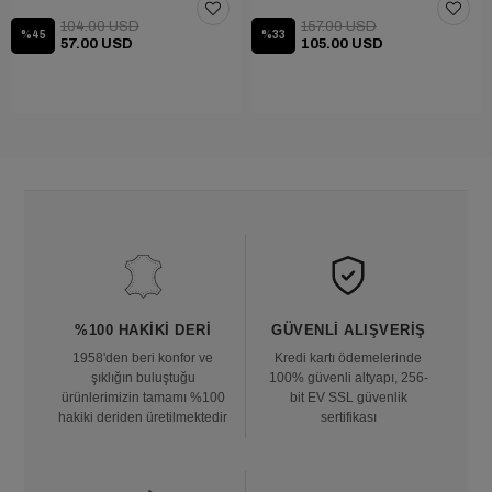
104.00 USD
157.00 USD
%45
%33
57.00 USD
105.00 USD
%100 HAKIKI DERI
GÜVENLI ALIŞVERIŞ
1958'den beri konfor ve
Kredi kartı ödemelerinde
şıklığın buluştuğu
100% güvenli altyapı, 256-
ürünlerimizin tamamı %100
bit EV SSL güvenlik
hakiki deriden üretilmektedir
sertifikası