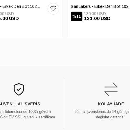
Sail Lakers - Erkek Deri Bot 102-1599-1458
Sail Lakers - Erkek
.00 USD
136.00 USD
%11
5.00 USD
121.00 USD
GÜVENLI ALIŞVERIŞ
KOLAY İADE
artı ödemelerinde 100% güvenli
Tüm alışverişlerinizde 14 gün içi
56-bit EV SSL güvenlik sertifikası
değişim garantisi.