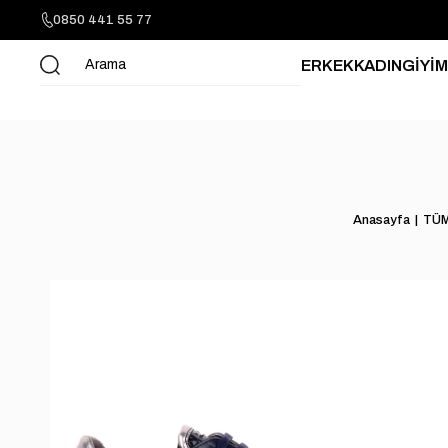
0850 441 55 77
ERKEK
KADIN
GİYİM
Anasayfa
TÜM