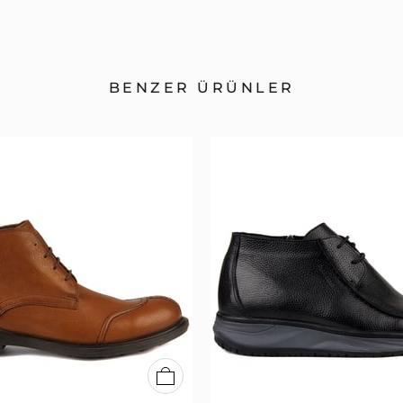
BENZER ÜRÜNLER
40
41
42