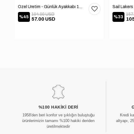
Özel Üretim - Günlük Ayakkabı 101-2630-11473
104.00 USD
157
%45
%33
57.00 USD
10
%100 HAKIKI DERI
1958'den beri konfor ve şıklığın buluştuğu
Kredi k
ürünlerimizin tamamı %100 hakiki deriden
altyapı, 2
üretilmektedir