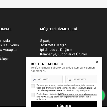
UMSAL
MÜŞTERİ HİZMETLERİ
ımızda
Sipariş
lik & Güvenlik
Teslimat & Kargo
a Hesapları
İptal, İade ve Değişim
K
Kampanya, Kuponlar ve Ürünler
 Ulaşın
Ödeme Seçenekleri
Üyelik İşlemleri
BÜLTENE ABONE OL
Telefon numaranı girerek sana özel kampanyalardan
Yurtdışı Gönderi
haberdar ol.
Tanıtım, pazarlama, reklam ve benzeri amaçlarla tarafıma
ticari elektronik ileti gönderilmesine izin veriyorum.
Elektronik
'ni okudum onay veriyorum.
Ticari İleti Aydınlatma Metni
Paylaştığım bilgilerin
KVKK kapsamında tarafınızca korunmasını,
kabul
sms ve WhatsApp üzerinden bilgilendirmeleri almayı
ediyorum.
GÖNDER