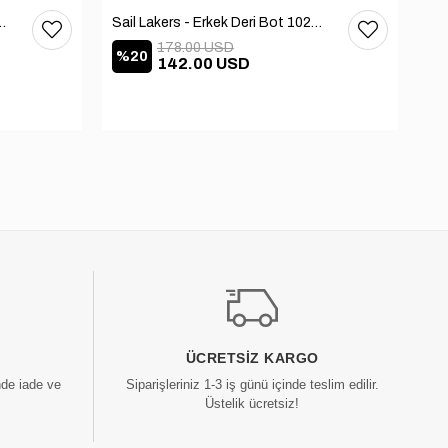
 Deri Bot 102-3168-65390
Sail Lakers - Erkek Deri Bot 102-2868-65390
178.00 USD
%20
%
142.00 USD
ÜCRETSIZ KARGO
nde iade ve
Siparişleriniz 1-3 iş günü içinde teslim edilir.
Üstelik ücretsiz!