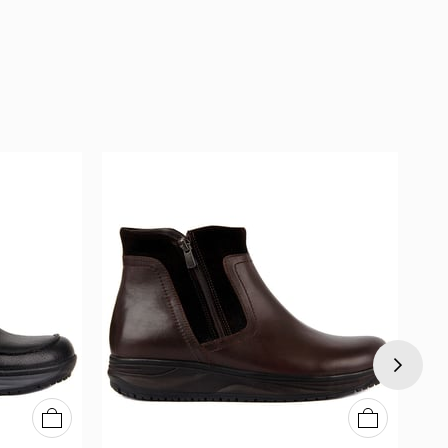
40
41
42
43
44
45
40
41
42
43
44
45