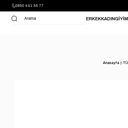
0850 441 55 77
ERKEK
KADIN
GİYİM
Anasayfa
TÜ