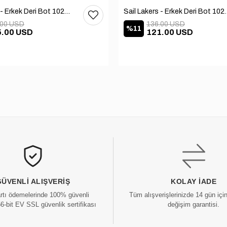
Sail Lakers - Erkek Deri Bot 102-1599-1458
Sail Lakers - Erkek
.00 USD
136.00 USD
%11
5.00 USD
121.00 USD
GÜVENLI ALIŞVERIŞ
KOLAY İADE
artı ödemelerinde 100% güvenli
Tüm alışverişlerinizde 14 gün içi
56-bit EV SSL güvenlik sertifikası
değişim garantisi.