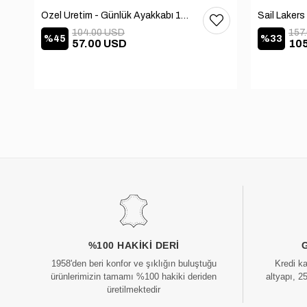
Özel Üretim - Günlük Ayakkabı 101-2630-11473
104.00 USD
157
%45
%33
57.00 USD
10
%100 HAKIKI DERI
1958'den beri konfor ve şıklığın buluştuğu
Kredi k
ürünlerimizin tamamı %100 hakiki deriden
altyapı, 2
üretilmektedir