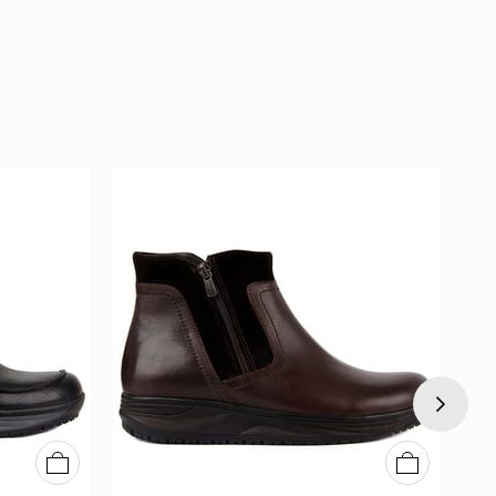
40
41
42
43
44
45
40
41
42
43
44
45