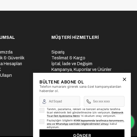
UMSAL
MÜŞTERİ HİZMETLERİ
ımızda
Sipariş
lik & Güvenlik
Teslimat & Kargo
a Hesapları
İptal, İade ve Değişim
K
Kampanya, Kuponlar ve Ürünler
 Ulaşın
Ödeme Seçenekleri
Üyelik İşlemleri
BÜLTENE ABONE OL
Telefon numaranı girerek sana özel kampanyalardan
Yurtdışı Gönderi
haberdar ol.
Tanıtım, pazarlama, reklam ve benzeri amaçlarla tarafıma
ticari elektronik ileti gönderilmesine izin veriyorum.
Elektronik
'ni okudum onay veriyorum.
Ticari İleti Aydınlatma Metni
Paylaştığım bilgilerin
KVKK kapsamında tarafınızca korunmasını,
kabul
sms ve WhatsApp üzerinden bilgilendirmeleri almayı
ediyorum.
GÖNDER