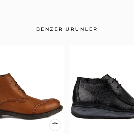
BENZER ÜRÜNLER
40
41
42