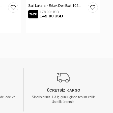
 Deri Bot 102-3168-65390
Sail Lakers - Erkek Deri Bot 102-2868-65390
178.00 USD
%20
%
142.00 USD
ÜCRETSIZ KARGO
nde iade ve
Siparişleriniz 1-3 iş günü içinde teslim edilir.
Üstelik ücretsiz!