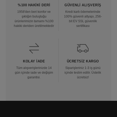
%100 HAKIKI DERI
GÜVENLI ALIŞVERIŞ
1958'den beri konfor ve
Kredi kartı ödemelerinde
şıklığın buluştuğu
100% güvenli altyapı, 256-
ürünlerimizin tamamı %100
bit EV SSL güvenlik
hakiki deriden üretilmektedir
sertifikası
KOLAY İADE
ÜCRETSIZ KARGO
Tüm alışverişlerinizde 14
Siparişleriniz 1-3 iş günü
gün içinde iade ve değişim
içinde teslim edilir. Üstelik
garantisi.
ücretsiz!