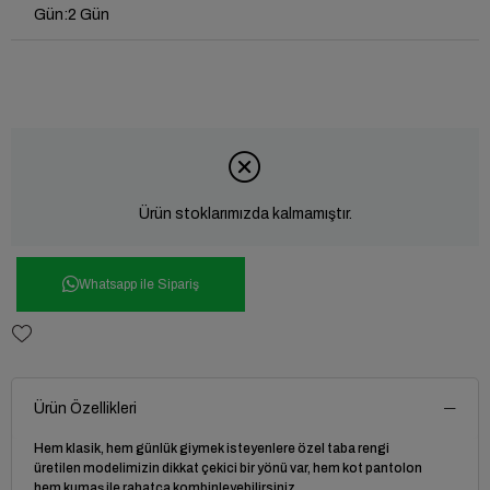
Gün
:
2 Gün
Ürün stoklarımızda kalmamıştır.
Whatsapp ile Sipariş
Ürün Özellikleri
Hem klasik, hem günlük giymek isteyenlere özel taba rengi
üretilen modelimizin dikkat çekici bir yönü var, hem kot pantolon
hem kumaş ile rahatça kombinleyebilirsiniz.