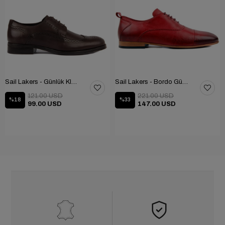
Sail Lakers - Günlük Klasik Ayakkabı 101-9604-686
Sail Lakers - Bordo Günlük Ayakkabı 101-3413-11464N
121.00 USD
221.00 USD
%18
%33
99.00 USD
147.00 USD