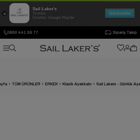
Sail Laker's
Görüntüle
Ticimax
Ücretsiz -Google Play'de
0850 441 55 77
Sipariş Takip
ayfa
TÜM ÜRÜNLER
ERKEK
Klasik Ayakkabı
Sail Lakers - Günlük Ay