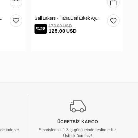
39
40
41
42
43
44
45
39
40
41
42
43
44
45
Deri Erkek Ayakkabı 101-3791-11169
Sail Lakers - Taba Deri Erkek Ayakkabı 101-3791-11169
173.00 USD
%28
%
125.00 USD
ÜCRETSIZ KARGO
nde iade ve
Siparişleriniz 1-3 iş günü içinde teslim edilir.
Üstelik ücretsiz!