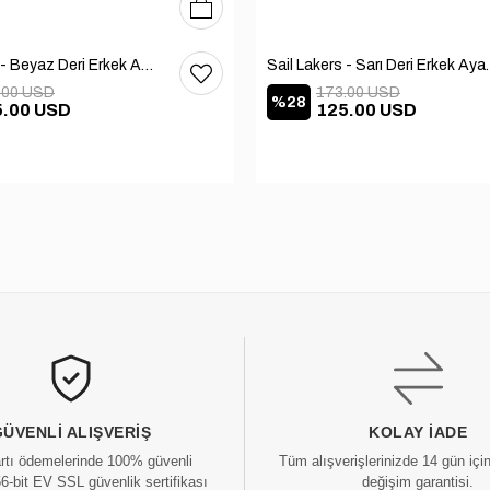
39
40
41
42
43
44
45
Sail Lakers - Beyaz Deri Erkek Ayakkabı 101-3791-11169
Sail Lakers - Sarı 
.00 USD
173.00 USD
%28
5.00 USD
125.00 USD
GÜVENLI ALIŞVERIŞ
KOLAY İADE
artı ödemelerinde 100% güvenli
Tüm alışverişlerinizde 14 gün içi
56-bit EV SSL güvenlik sertifikası
değişim garantisi.