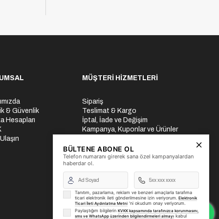
UMSAL
MÜŞTERİ HİZMETLERİ
ımızda
Sipariş
lik & Güvenlik
Teslimat & Kargo
a Hesapları
İptal, İade ve Değişim
K
Kampanya, Kuponlar ve Ürünler
 Ulaşın
Ödeme Seçenekleri
Üyelik İşlemleri
BÜLTENE ABONE OL
Telefon numaranı girerek sana özel kampanyalardan
Yurtdışı Gönderi
haberdar ol.
Tanıtım, pazarlama, reklam ve benzeri amaçlarla tarafıma
ticari elektronik ileti gönderilmesine izin veriyorum.
Elektronik
'ni okudum onay veriyorum.
Ticari İleti Aydınlatma Metni
Paylaştığım bilgilerin
KVKK kapsamında tarafınızca korunmasını,
kabul
sms ve WhatsApp üzerinden bilgilendirmeleri almayı