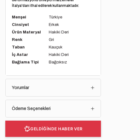
deformasyonu önleyici malzemeler
İtalya'dan ithal edilerek kullanmaktadır.
Menşei
Türkiye
Cinsiyet
Erkek
Ürün Materyal
Hakiki Deri
Renk
Gri
Taban
Kauçuk
İç Astar
Hakiki Deri
Bağlama Tipi
Bağcıksız
Yorumlar
Ödeme Seçenekleri
GELDİĞİNDE HABER VER