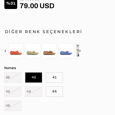
31
79.00 USD
DİĞER RENK SEÇENEKLERİ
‹
›
Numara
39
40
41
42
43
44
45