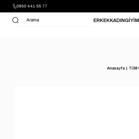
0850 441 55 77
ERKEK
KADIN
GİYİM
Anasayfa
TÜM