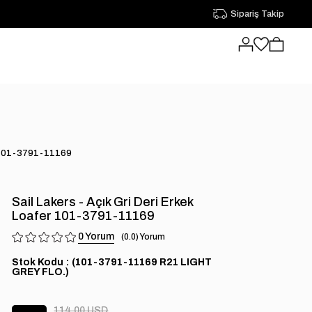
Sipariş Takip
er 101-3791-11169
Sail Lakers - Açık Gri Deri Erkek
Loafer 101-3791-11169
0
0.0
Stok Kodu
(101-3791-11169 R21 LIGHT
GREY FLO.)
114.00 USD