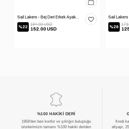
41
42
43
44
45
40
41
42
43
44
45
Sail Lakers - Bej Deri Erkek Ayakkabı 101-2669-HE84
194.00 USD
173
%22
%28
152.00 USD
12
%100 HAKIKI DERI
1958'den beri konfor ve şıklığın buluştuğu
Kredi k
ürünlerimizin tamamı %100 hakiki deriden
altyapı, 2