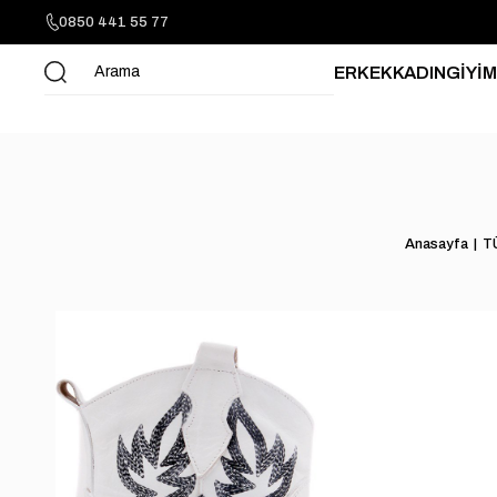
0850 441 55 77
ERKEK
KADIN
GİYİM
Anasayfa
T