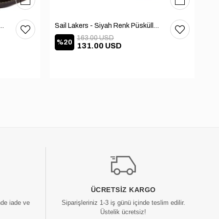
36
37
38
39
40
36
37
38
39
40
 - Kadın Deri Bot 105-2910-VENUS
Sail Lakers - Siyah Renk Püsküllü Kadın Süet Bot 105-2929-VENUS
163.00 USD
%20
%
131.00 USD
ÜCRETSIZ KARGO
nde iade ve
Siparişleriniz 1-3 iş günü içinde teslim edilir.
Üstelik ücretsiz!