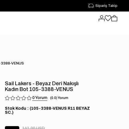
Sipariş Takip
105-3388-VENUS
Sail Lakers - Beyaz Deri Nakışlı
Kadın Bot 105-3388-VENUS
0
0.0
Stok Kodu
(105-3388-VENUS R11 BEYAZ
SC.)
141.00 USD