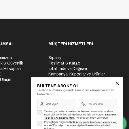
UMSAL
MÜŞTERİ HİZMETLERİ
ımızda
Sipariş
lik & Güvenlik
Teslimat & Kargo
a Hesapları
İptal, İade ve Değişim
K
Kampanya, Kuponlar ve Ürünler
 Ulaşın
Ödeme Seçenekleri
Üyelik İşlemleri
BÜLTENE ABONE OL
Telefon numaranı girerek sana özel kampanyalardan
Yurtdışı Gönderi
haberdar ol.
Tanıtım, pazarlama, reklam ve benzeri amaçlarla tarafıma
ticari elektronik ileti gönderilmesine izin veriyorum.
Elektronik
'ni okudum onay veriyorum.
Ticari İleti Aydınlatma Metni
Paylaştığım bilgilerin
KVKK kapsamında tarafınızca korunmasını,
kabul
sms ve WhatsApp üzerinden bilgilendirmeleri almayı
ediyorum.