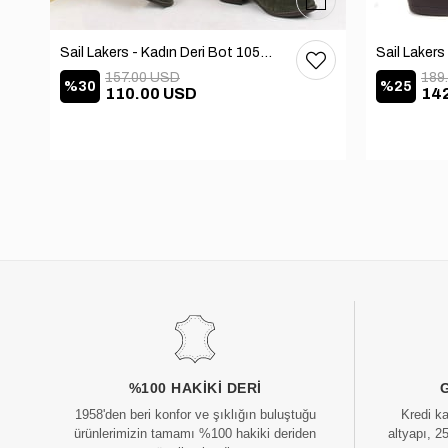
37
38
39
40
36
37
38
39
40
Sail Lakers - Kadın Deri Bot 105-2910-VENUS
157.00 USD
189
%30
%25
110.00 USD
14
%100 HAKIKI DERI
1958'den beri konfor ve şıklığın buluştuğu
Kredi k
ürünlerimizin tamamı %100 hakiki deriden
altyapı, 2