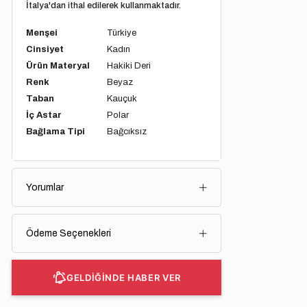
İtalya'dan ithal edilerek kullanmaktadır.
Menşei
Türkiye
Cinsiyet
Kadın
Ürün Materyal
Hakiki Deri
Renk
Beyaz
Taban
Kauçuk
İç Astar
Polar
Bağlama Tipi
Bağcıksız
Yorumlar
Ödeme Seçenekleri
GELDİĞİNDE HABER VER