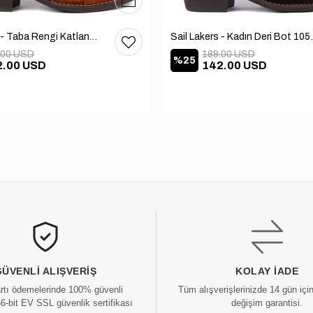
36
37
38
39
40
Sail Lakers - Taba Rengi Katlanabilir Kadın Deri Bot 105-2910-VENUS
Sail Lakers
.00 USD
189.00 USD
%25
2.00 USD
142.00 USD
GÜVENLI ALIŞVERIŞ
KOLAY İADE
artı ödemelerinde 100% güvenli
Tüm alışverişlerinizde 14 gün içi
56-bit EV SSL güvenlik sertifikası
değişim garantisi.