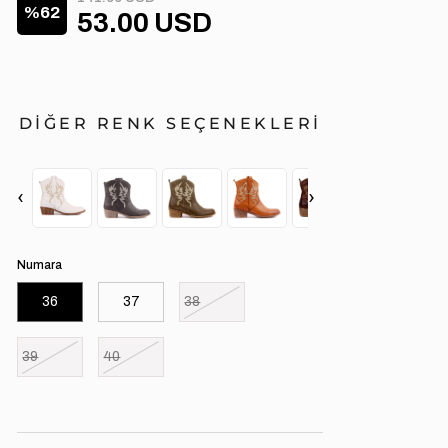
62
53.00 USD
DİĞER RENK SEÇENEKLERİ
‹
›
Numara
36
37
38
39
40