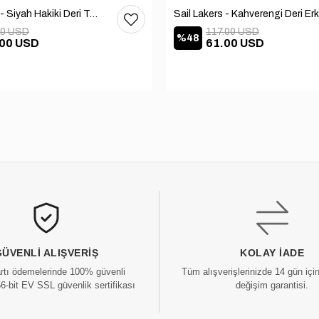
Sail Lakers - Siyah Hakiki Deri TABANLI Ev Terliği (balkon-bahçe) 110-547-RUBBER
00 USD
117.00 USD
%48
.00 USD
61.00 USD
GÜVENLI ALIŞVERIŞ
KOLAY İADE
artı ödemelerinde 100% güvenli
Tüm alışverişlerinizde 14 gün içi
56-bit EV SSL güvenlik sertifikası
değişim garantisi.