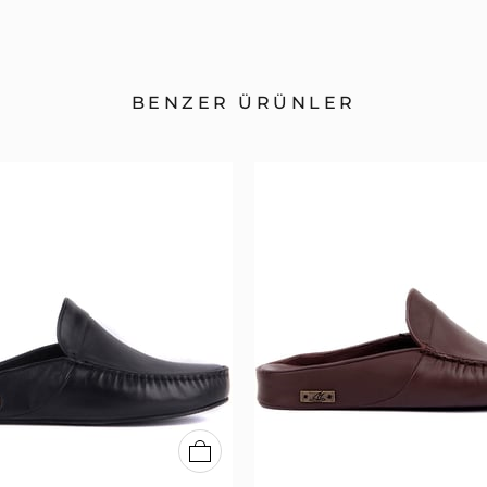
BENZER ÜRÜNLER
40
41
42
43
44
45
46