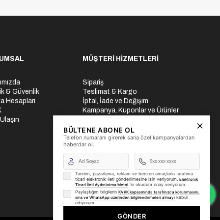
UMSAL
MÜŞTERİ HİZMETLERİ
ımızda
Sipariş
lik & Güvenlik
Teslimat & Kargo
a Hesapları
İptal, İade ve Değişim
K
Kampanya, Kuponlar ve Ürünler
 Ulaşın
Ödeme Seçenekleri
Üyelik İşlemleri
BÜLTENE ABONE OL
Telefon numaranı girerek sana özel kampanyalardan
Yurtdışı Gönderi
haberdar ol.
Tanıtım, pazarlama, reklam ve benzeri amaçlarla tarafıma
ticari elektronik ileti gönderilmesine izin veriyorum.
Elektronik
'ni okudum onay veriyorum.
Ticari İleti Aydınlatma Metni
Paylaştığım bilgilerin
KVKK kapsamında tarafınızca korunmasını,
kabul
sms ve WhatsApp üzerinden bilgilendirmeleri almayı
ediyorum.
GÖNDER