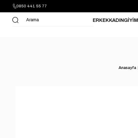
0850 441 55 77
ERKEK
KADIN
GİYİM
Anasayfa