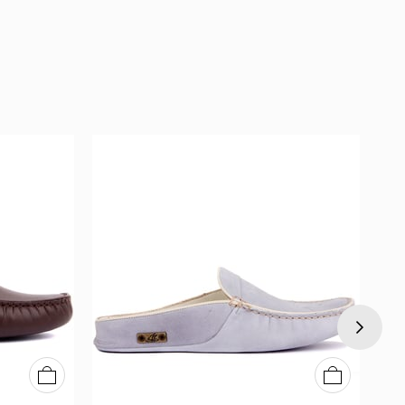
40
41
42
43
44
45
46
40
41
42
43
44
45