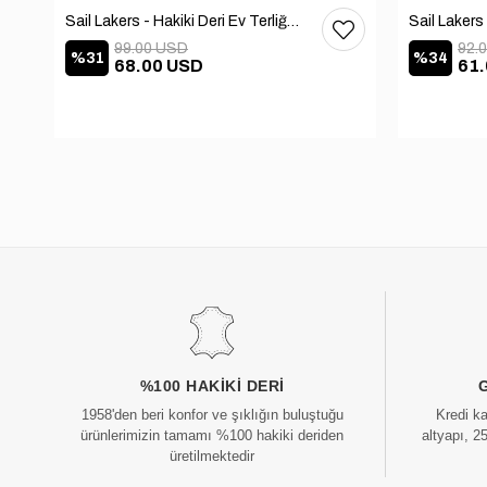
Sail Lakers - Hakiki Deri Ev Terliği 110-547-X
99.00 USD
92.
%31
%34
68.00 USD
61
%100 HAKIKI DERI
1958'den beri konfor ve şıklığın buluştuğu
Kredi k
ürünlerimizin tamamı %100 hakiki deriden
altyapı, 2
üretilmektedir