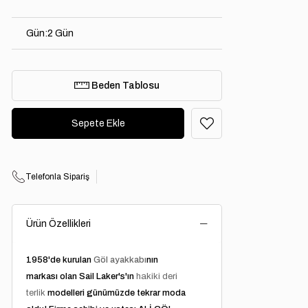
Gün
:
2 Gün
Beden Tablosu
Telefonla Sipariş
Ürün Özellikleri
1958'de kurulan
Göl ayakkabı
nın
markası olan Sail Laker's'ın
hakiki deri
terlik
modelleri günümüzde tekrar moda