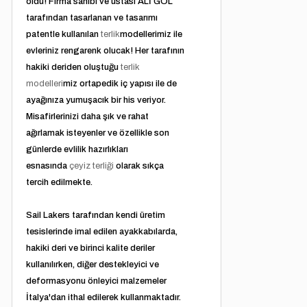
oldu! Firma sahibi ve ustası ALİ GÖL
tarafından tasarlanan ve tasarımı
patentle kullanılan
terlik
modellerimiz ile
evleriniz rengarenk olucak! Her tarafının
hakiki deriden oluştuğu
terlik
modelleri
miz ortapedik iç yapısı ile de
ayağınıza yumuşacık bir his veriyor.
Misafirlerinizi daha şık ve rahat
ağırlamak isteyenler ve özellikle son
günlerde evlilik hazırlıkları
esnasında
çeyiz terliği
olarak sıkça
tercih edilmekte.
Sail Lakers tarafından kendi üretim
tesislerinde imal edilen ayakkabılarda,
hakiki deri ve birinci kalite deriler
kullanılırken, diğer destekleyici ve
deformasyonu önleyici malzemeler
İtalya'dan ithal edilerek kullanmaktadır.