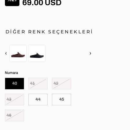
69.00 USD
DİĞER RENK SEÇENEKLERİ
‹
›
Numara
40
41
42
43
44
45
46