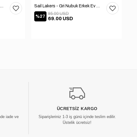
Sail Lakers - Kahverengi Deri Erkek Ev Terliği 110-547-X
Sail Lakers - Gri Nubuk Erkek Ev Terliği 110-547-X
95.00 USD
%27
%
69.00 USD
ÜCRETSIZ KARGO
nde iade ve
Siparişleriniz 1-3 iş günü içinde teslim edilir.
Üstelik ücretsiz!