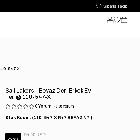
Sipariş Takip
i 110-547-X
Sail Lakers - Beyaz Deri Erkek Ev
Terliği 110-547-X
0
0.0
Stok Kodu
(110-547-X R47 BEYAZ NP.)
95.00 USD
27