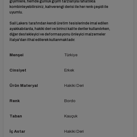
giyimlere, hemde günlük giyim tarzlarıyla rahatlıkla
kombinleyebilirsiniz, kahverengi derisi ile her renk çeşidi ile
uyumlu.
Sail Lakers tarafından kendi üretim tesislerinde imal edilen
ayakkabılarda, hakiki deri ve birinci kalite deriler kullanılırken,
diğer destekleyici ve deformasyonu önleyici malzemeler
İtalya'dan ithal edilerek kullanmaktadır.
Menşei
Türkiye
Cinsiyet
Erkek
Ürün Materyal
Hakiki Deri
Renk
Bordo
Taban
Kauçuk
İç Astar
Hakiki Deri