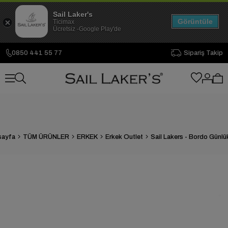
Sail Laker's
Görüntüle
Ticimax
Ücretsiz -Google Play'de
0850 441 55 77
Sipariş Takip
sayfa
TÜM ÜRÜNLER
ERKEK
Erkek Outlet