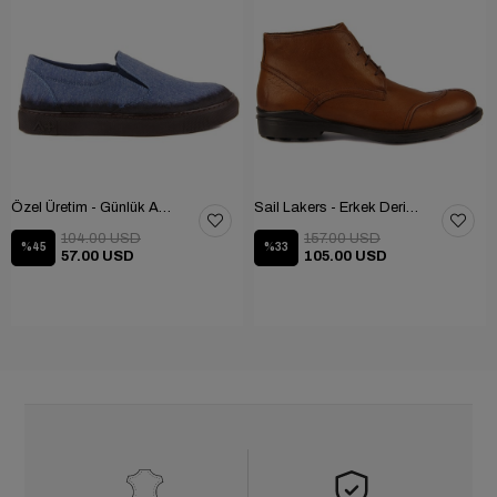
Özel Üretim - Günlük Ayakkabı 101-2630-11473
Sail Lakers - Erkek Deri Bot 102-1599-1458
104.00 USD
157.00 USD
%45
%33
57.00 USD
105.00 USD