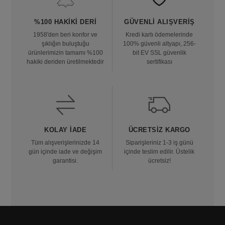
%100 HAKIKI DERI
GÜVENLI ALIŞVERIŞ
1958'den beri konfor ve
Kredi kartı ödemelerinde
şıklığın buluştuğu
100% güvenli altyapı, 256-
ürünlerimizin tamamı %100
bit EV SSL güvenlik
hakiki deriden üretilmektedir
sertifikası
KOLAY İADE
ÜCRETSIZ KARGO
Tüm alışverişlerinizde 14
Siparişleriniz 1-3 iş günü
gün içinde iade ve değişim
içinde teslim edilir. Üstelik
garantisi.
ücretsiz!