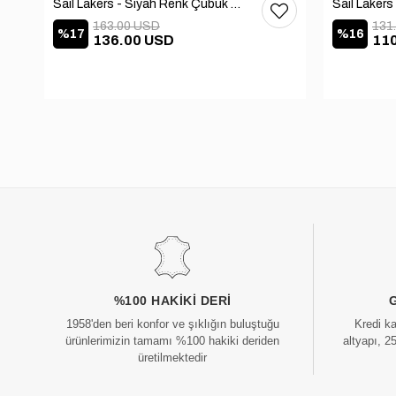
Sail Lakers - Siyah Renk Çubuk Detaylı Bayan Deri Bot 105-516-1520
163.00 USD
131
%17
%16
136.00 USD
11
%100 HAKIKI DERI
1958'den beri konfor ve şıklığın buluştuğu
Kredi k
ürünlerimizin tamamı %100 hakiki deriden
altyapı, 2
üretilmektedir