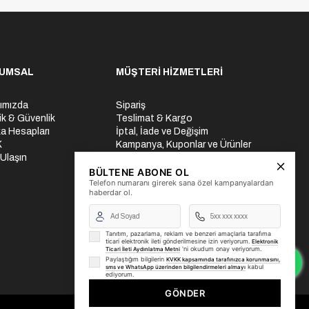
UMSAL
MÜŞTERİ HİZMETLERİ
ımızda
Sipariş
lik & Güvenlik
Teslimat & Kargo
a Hesapları
İptal, İade ve Değişim
K
Kampanya, Kuponlar ve Ürünler
 Ulaşın
Ödeme Seçenekleri
Üyelik İşlemleri
BÜLTENE ABONE OL
Telefon numaranı girerek sana özel kampanyalardan
Yurtdışı Gönderi
haberdar ol.
Tanıtım, pazarlama, reklam ve benzeri amaçlarla tarafıma
ticari elektronik ileti gönderilmesine izin veriyorum.
Elektronik
'ni okudum onay veriyorum.
Ticari İleti Aydınlatma Metni
Paylaştığım bilgilerin
KVKK kapsamında tarafınızca korunmasını,
kabul
sms ve WhatsApp üzerinden bilgilendirmeleri almayı
ediyorum.
GÖNDER