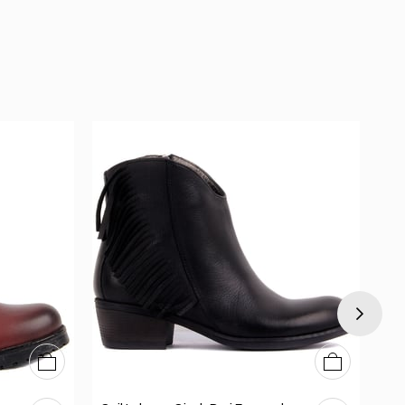
36
37
38
39
40
36
37
38
39
40