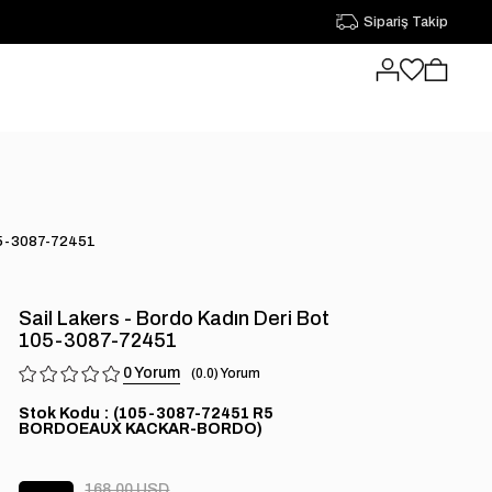
Sipariş Takip
105-3087-72451
Sail Lakers - Bordo Kadın Deri Bot
105-3087-72451
0
0.0
Stok Kodu
(105-3087-72451 R5
BORDOEAUX KACKAR-BORDO)
168.00 USD