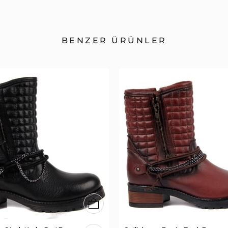
BENZER ÜRÜNLER
36
37
38
39
40