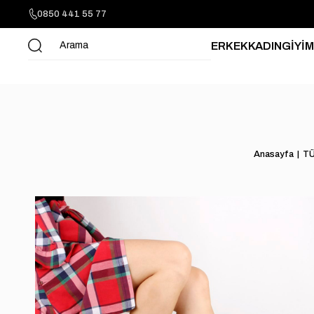
0850 441 55 77
ERKEK
KADIN
GİYİM
Anasayfa
T