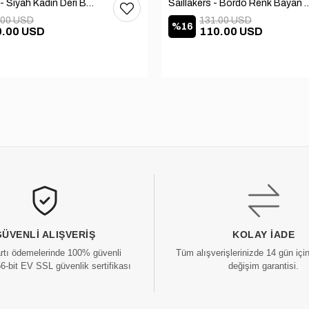
Sail Lakers - Siyah Kadın Deri Bot 105-936-1520
Saillakers - Bordo Renk Bayan De
.00 USD
131.00 USD
%16
0.00 USD
110.00 USD
GÜVENLI ALIŞVERIŞ
KOLAY İADE
artı ödemelerinde 100% güvenli
Tüm alışverişlerinizde 14 gün içi
56-bit EV SSL güvenlik sertifikası
değişim garantisi.