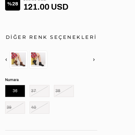
28
121.00 USD
DİĞER RENK SEÇENEKLERİ
‹
›
Numara
36
37
38
39
40