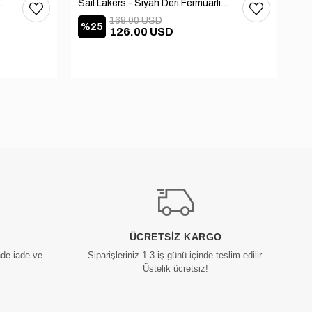
ri Bot 105-936-1520
Sail Lakers - Siyah Deri Fermuarlı Kadın Bot 105-2409-VENUS
168.00 USD
%25
%
126.00 USD
ÜCRETSIZ KARGO
nde iade ve
Siparişleriniz 1-3 iş günü içinde teslim edilir.
Üstelik ücretsiz!