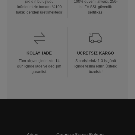
şıklığın buluştuğu
100% güvenli altyapı, 256-
ürünlerimizin tamamı %100
bit EV SSL güvenlik
hakiki deriden üretilmektedir
sertifikası
KOLAY İADE
ÜCRETSIZ KARGO
Tüm alışverişlerinizde 14
Siparişleriniz 1-3 iş günü
gün içinde iade ve değişim
içinde teslim edilir. Üstelik
garantisi.
ücretsiz!
Adres:
Organize Sanayi Bölgesi,