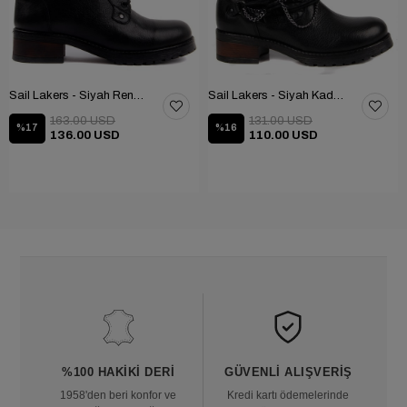
Sail Lakers - Siyah Renk Çubuk Detaylı Bayan Deri Bot 105-516-1520
Sail Lakers - Siyah Kadın Deri Bot 105-936-1520
163.00 USD
131.00 USD
%17
%16
136.00 USD
110.00 USD
%100 HAKIKI DERI
GÜVENLI ALIŞVERIŞ
1958'den beri konfor ve
Kredi kartı ödemelerinde