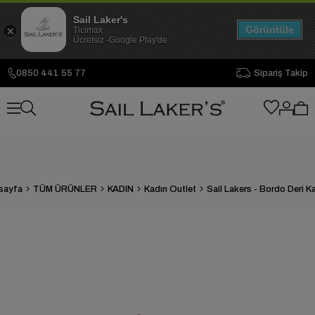
Sail Laker's
Görüntüle
Ticimax
Ücretsiz -Google Play'de
0850 441 55 77
Sipariş Takip
sayfa
TÜM ÜRÜNLER
KADIN
Kadın Outlet