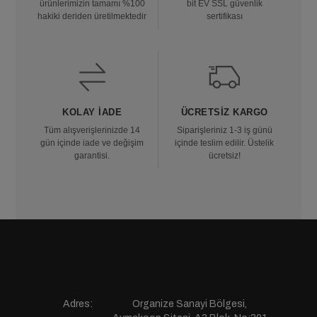
ürünlerimizin tamamı %100
bit EV SSL güvenlik
hakiki deriden üretilmektedir
sertifikası
KOLAY İADE
ÜCRETSIZ KARGO
Tüm alışverişlerinizde 14
Siparişleriniz 1-3 iş günü
gün içinde iade ve değişim
içinde teslim edilir. Üstelik
garantisi.
ücretsiz!
Adres:
Organize Sanayi Bölgesi,