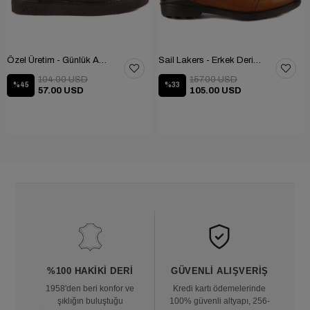
Özel Üretim - Günlük Ayakkabı 101-2630-11473
Sail Lakers - Erkek Deri Bot 102-1599-1458
104.00 USD
157.00 USD
%45
%33
57.00 USD
105.00 USD
%100 HAKIKI DERI
GÜVENLI ALIŞVERIŞ
1958'den beri konfor ve
Kredi kartı ödemelerinde
şıklığın buluştuğu
100% güvenli altyapı, 256-