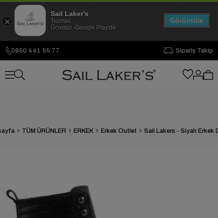
Sail Laker's
Görüntüle
Ticimax
Ücretsiz -Google Play'de
0850 441 55 77
Sipariş Takip
sayfa
TÜM ÜRÜNLER
ERKEK
Erkek Outlet