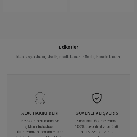
Etiketler
klasik ayakkabı
,
klasik
,
neolit taban
,
kösele
,
kösele taban
,
%100 HAKIKI DERI
GÜVENLI ALIŞVERIŞ
1958'den beri konfor ve
Kredi kartı ödemelerinde
şıklığın buluştuğu
100% güvenli altyapı, 256-
ürünlerimizin tamamı %100
bit EV SSL güvenlik