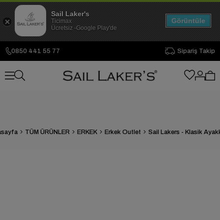
Sail Laker's
Görüntüle
Ticimax
Ücretsiz -Google Play'de
0850 441 55 77
Sipariş Takip
sayfa
TÜM ÜRÜNLER
ERKEK
Erkek Outlet
Sail Lakers - Klasik Ayak