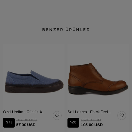
BENZER ÜRÜNLER
Özel Üretim - Günlük Ayakkabı 101-2630-11473
Sail Lakers - Erkek Deri Bot 102-1599-1458
104.00 USD
157.00 USD
%45
%33
57.00 USD
105.00 USD