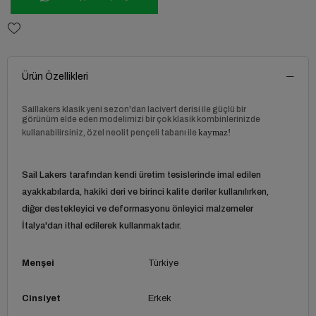
Ürün Özellikleri
Saillakers klasik yeni sezon'dan lacivert derisi ile güçlü bir
görünüm elde eden modelimizi bir çok klasik kombinlerinizde
kullanabilirsiniz, özel neolit pençeli tabanı ile
kaymaz!
Sail Lakers tarafından kendi üretim tesislerinde imal edilen
ayakkabılarda, hakiki deri ve birinci kalite deriler kullanılırken,
diğer destekleyici ve deformasyonu önleyici malzemeler
İtalya'dan ithal edilerek kullanmaktadır.
Menşei
Türkiye
Cinsiyet
Erkek