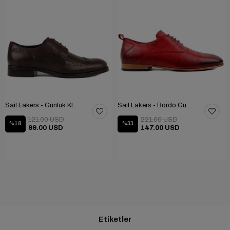
Sail Lakers - Günlük Klasik Ayakkabı 101-9604-686
Sail Lakers - Bordo Günlük Ayakkabı 101-3413-11464N
121.00 USD
221.00 USD
%18
%33
99.00 USD
147.00 USD
Etiketler