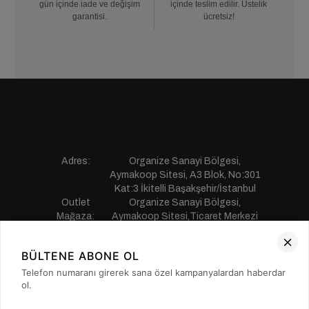
gün içinde iade ve değişim
içinde teslim edilir. Üstelik
garantisi.
ücretsiz!
Adres:
Organize Sanayi Bölgesi,
Aymakoop Sitesi, A3 Blok, No:301
Kat:3 İkitelli Başakşehir/İstanbul
Outlet
Organize Sanayi Bölgesi,
Mağaza:
Aymakoop Sitesi,Ticaret Merkezi
Gişiri No:13 İkitelli Başakşehir/
İstanbul
BÜLTENE ABONE OL
Telefon:
0850 441 55 77
E-mail:
musterihizmetleri@saillakers.com.tr
Telefon numaranı girerek sana özel kampanyalardan haberdar
ERKEK
ol.
KADIN
KURUMSAL