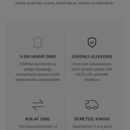
klasik ayakkabı
,
klasik
,
neolit taban
,
kösele
,
kösele taban
,
%100 HAKIKI DERI
GÜVENLI ALIŞVERIŞ
1958'den beri konfor ve
Kredi kartı ödemelerinde
şıklığın buluştuğu
100% güvenli altyapı, 256-
ürünlerimizin tamamı %100
bit EV SSL güvenlik
hakiki deriden üretilmektedir
sertifikası
KOLAY İADE
ÜCRETSIZ KARGO
Tüm alışverişlerinizde 14
Siparişleriniz 1-3 iş günü