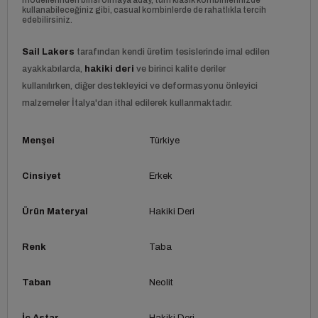
kullanabileceğiniz gibi, casual kombinlerde de rahatlıkla tercih
edebilirsiniz.
Sail Lakers
tarafından kendi üretim tesislerinde imal edilen
ayakkabılarda,
hakiki deri
ve birinci kalite deriler
kullanılırken, diğer destekleyici ve deformasyonu önleyici
malzemeler İtalya'dan ithal edilerek kullanmaktadır.
Menşei
Türkiye
Cinsiyet
Erkek
Ürün Materyal
Hakiki Deri
Renk
Taba
Taban
Neolit
İç Astar
Hakiki Deri