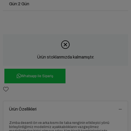
Gün
:
2 Gün
Ürün stoklarımızda kalmamıştır.
Whatsapp ile Sipariş
Ürün Özellikleri
Zımba desenli ön ve arka kısmı ile taba renginin etkileyici yönü
birleştirdiğimiz modelimiz ayakkabılıkların vazgeçilmez
modellerinden birisi olmaya aday, tüm klasik kombinlerinizde