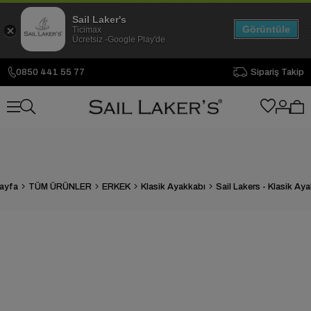
Sail Laker's
Görüntüle
Ticimax
Ücretsiz -Google Play'de
0850 441 55 77
Sipariş Takip
ayfa
TÜM ÜRÜNLER
ERKEK
Klasik Ayakkabı
Sail Lakers - Klasik Ay