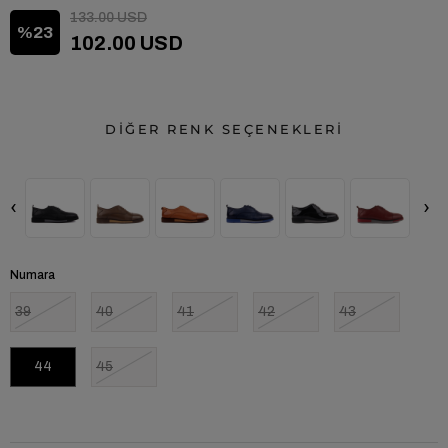
133.00 USD
23
102.00 USD
DİĞER RENK SEÇENEKLERİ
‹
›
Numara
39
40
41
42
43
44
45