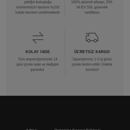
şıklığın buluştuğu
100% güvenli altyapı, 256-
ürünlerimizin tamamı %100
bit EV SSL güvenlik
hakiki deriden üretilmektedir
sertifikası
KOLAY İADE
ÜCRETSIZ KARGO
Tüm alışverişlerinizde 14
Siparişleriniz 1-3 iş günü
gün içinde iade ve değişim
içinde teslim edilir. Üstelik
garantisi.
ücretsiz!