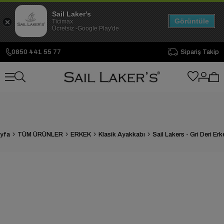
Sail Laker's
Görüntüle
Ticimax
Ücretsiz -Google Play'de
0850 441 55 77
Sipariş Takip
yfa
TÜM ÜRÜNLER
ERKEK
Klasik Ayakkabı