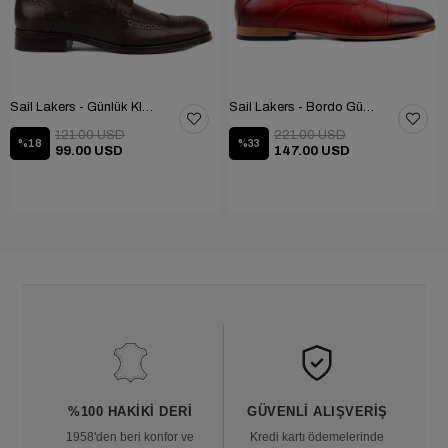
Sail Lakers - Günlük Klasik Ayakkabı 101-9604-686
Sail Lakers - Bordo Günlük Ayakkabı 101-3413-11464N
121.00 USD
221.00 USD
%18
%33
99.00 USD
147.00 USD
%100 HAKIKI DERI
GÜVENLI ALIŞVERIŞ
1958'den beri konfor ve
Kredi kartı ödemelerinde