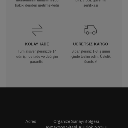
ürünlerimizin tamamı %100
bit EV SSL güvenlik
hakiki deriden üretilmektedir
sertifikası
KOLAY İADE
ÜCRETSIZ KARGO
Tüm alışverişlerinizde 14
Siparişleriniz 1-3 iş günü
gün içinde iade ve değişim
içinde teslim edilir. Üstelik
garantisi.
ücretsiz!
Adres:
Organize Sanayi Bölgesi,
Aymakoop Sitesi, A3 Blok, No:301