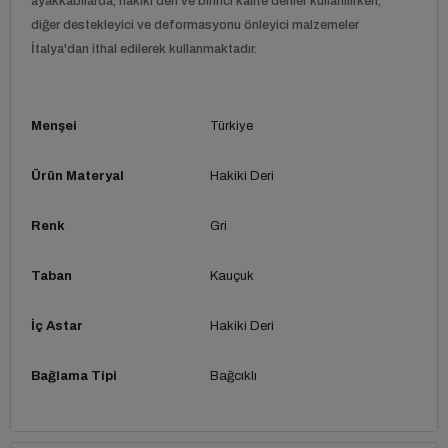
ayakkabılarda, hakiki deri ve birinci kalite deriler kullanılırken,
diğer destekleyici ve deformasyonu önleyici malzemeler
İtalya'dan ithal edilerek kullanmaktadır.
Menşei
Türkiye
Ürün Materyal
Hakiki Deri
Renk
Gri
Taban
Kauçuk
İç Astar
Hakiki Deri
Bağlama Tipi
Bağcıklı