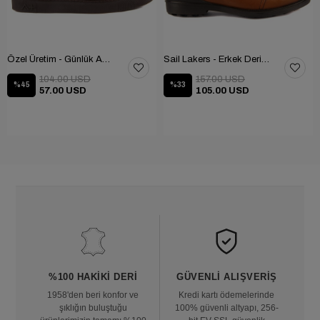
Özel Üretim - Günlük Ayakkabı 101-2630-11473
Sail Lakers - Erkek Deri Bot 102-1599-1458
104.00 USD
157.00 USD
%45
%33
57.00 USD
105.00 USD
%100 HAKIKI DERI
GÜVENLI ALIŞVERIŞ
1958'den beri konfor ve
Kredi kartı ödemelerinde
şıklığın buluştuğu
100% güvenli altyapı, 256-