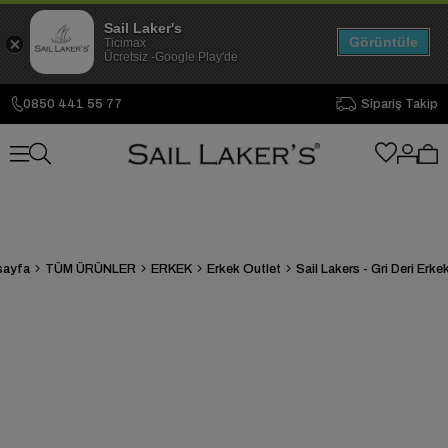
Sail Laker's
Görüntüle
Ticimax
Ücretsiz -Google Play'de
0850 441 55 77
Sipariş Takip
sayfa
TÜM ÜRÜNLER
ERKEK
Erkek Outlet