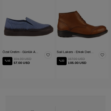
Özel Üretim - Günlük Ayakkabı 101-2630-11473
Sail Lakers - Erkek Deri Bot 102-1599-1458
104.00 USD
157.00 USD
%45
%33
57.00 USD
105.00 USD