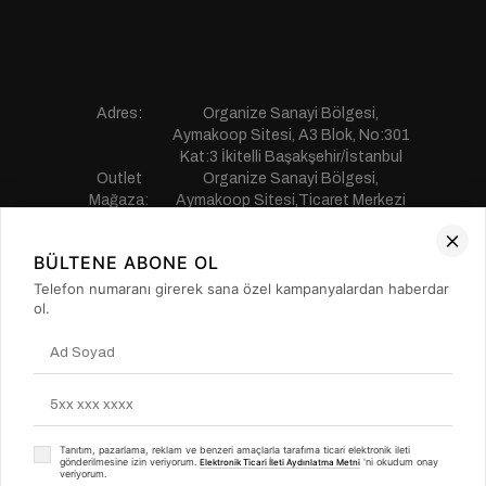
Adres:
Organize Sanayi Bölgesi,
Aymakoop Sitesi, A3 Blok, No:301
Kat:3 İkitelli Başakşehir/İstanbul
Outlet
Organize Sanayi Bölgesi,
Mağaza:
Aymakoop Sitesi,Ticaret Merkezi
Gişiri No:13 İkitelli Başakşehir/
İstanbul
BÜLTENE ABONE OL
Telefon:
0850 441 55 77
E-mail:
musterihizmetleri@saillakers.com.tr
Telefon numaranı girerek sana özel kampanyalardan haberdar
ERKEK
ol.
KADIN
KURUMSAL
MÜŞTERİ HİZMETLERİ
Tanıtım, pazarlama, reklam ve benzeri amaçlarla tarafıma ticari elektronik ileti
gönderilmesine izin veriyorum.
'ni okudum onay
Elektronik Ticari İleti Aydınlatma Metni
veriyorum.
© Copyright 2016 Sail Laker’s - Tüm