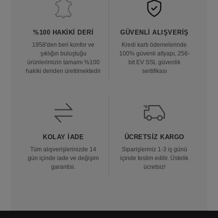
%100 HAKIKI DERI
GÜVENLI ALIŞVERIŞ
1958'den beri konfor ve
Kredi kartı ödemelerinde
şıklığın buluştuğu
100% güvenli altyapı, 256-
ürünlerimizin tamamı %100
bit EV SSL güvenlik
hakiki deriden üretilmektedir
sertifikası
KOLAY İADE
ÜCRETSIZ KARGO
Tüm alışverişlerinizde 14
Siparişleriniz 1-3 iş günü
gün içinde iade ve değişim
içinde teslim edilir. Üstelik
garantisi.
ücretsiz!