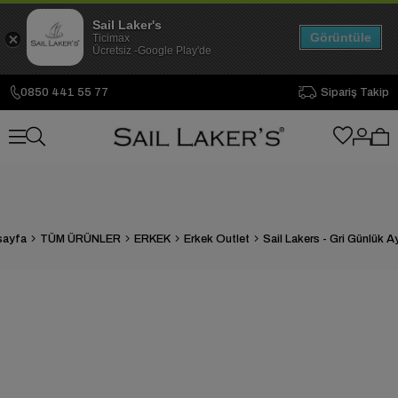
Sail Laker's
Görüntüle
Ticimax
Ücretsiz -Google Play'de
0850 441 55 77
Sipariş Takip
sayfa
TÜM ÜRÜNLER
ERKEK
Erkek Outlet