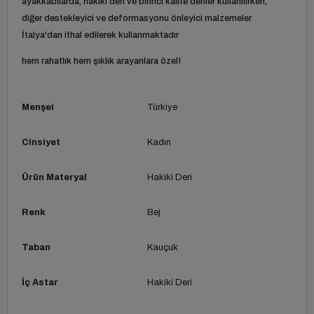
ayakkabılarda, hakiki deri ve birinci kalite deriler kullanılırken,
diğer destekleyici ve deformasyonu önleyici malzemeler
İtalya'dan ithal edilerek kullanmaktadır
hem rahatlık hem şıklık arayanlara özel!
Menşei
Türkiye
Cinsiyet
Kadın
Ürün Materyal
Hakiki Deri
Renk
Bej
Taban
Kauçuk
İç Astar
Hakiki Deri