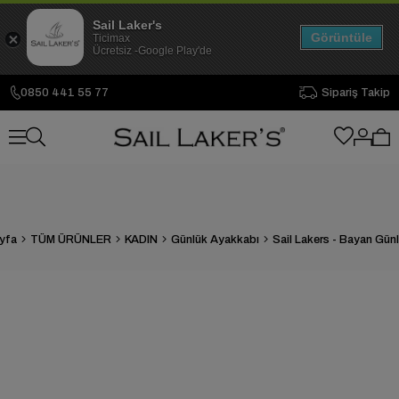
Sail Laker's
Görüntüle
Ticimax
Ücretsiz -Google Play'de
0850 441 55 77
Sipariş Takip
yfa
TÜM ÜRÜNLER
KADIN
Günlük Ayakkabı