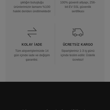
şıklığın buluştuğu
100% güvenli altyapı, 256-
ürünlerimizin tamamı %100
bit EV SSL güvenlik
hakiki deriden üretilmektedir
sertifikası
KOLAY İADE
ÜCRETSIZ KARGO
Tüm alışverişlerinizde 14
Siparişleriniz 1-3 iş günü
gün içinde iade ve değişim
içinde teslim edilir. Üstelik
garantisi.
ücretsiz!