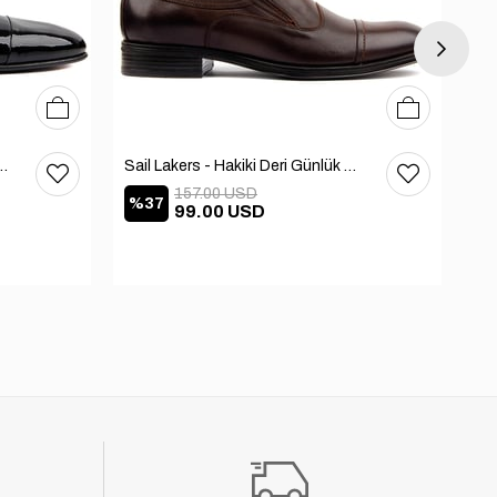
39
40
41
42
43
44
45
40
41
42
43
44
45
h Günlük Ayakkabı 101-3413-11464N
Sail Lakers - Hakiki Deri Günlük Ayakkabı 101-3481-686
157.00 USD
%37
%
99.00 USD