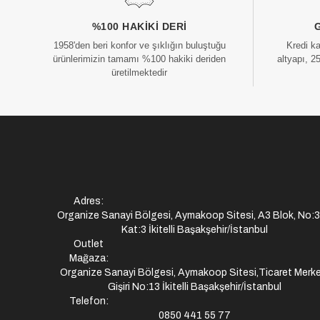
%100 HAKIKI DERI
1958'den beri konfor ve şıklığın buluştuğu
Kredi k
ürünlerimizin tamamı %100 hakiki deriden
altyapı, 2
üretilmektedir
Adres:
Organize Sanayi Bölgesi, Aymakoop Sitesi, A3 Blok, No:
Kat:3 İkitelli Başakşehir/İstanbul
Outlet
Mağaza:
Organize Sanayi Bölgesi, Aymakoop Sitesi,Ticaret Merke
Gişiri No:13 İkitelli Başakşehir/İstanbul
Telefon:
0850 441 55 77