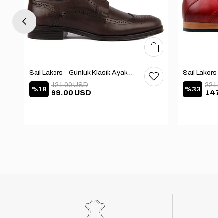
41
42
43
44
40
41
42
43
44
45
Sail Lakers - Günlük Klasik Ayakkabı 101-9604-686
121.00 USD
221
%18
%33
99.00 USD
14