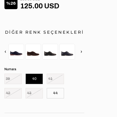
26
125.00 USD
DİĞER RENK SEÇENEKLERİ
‹
›
Numara
39
40
41
42
43
44