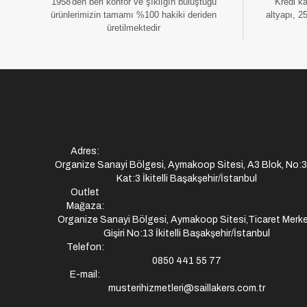
1958'den beri konfor ve şıklığın buluştuğu
Kredi k
ürünlerimizin tamamı %100 hakiki deriden
altyapı, 2
üretilmektedir
Adres:
Organize Sanayi Bölgesi, Aymakoop Sitesi, A3 Blok, No:
Kat:3 İkitelli Başakşehir/İstanbul
Outlet
Mağaza:
Organize Sanayi Bölgesi, Aymakoop Sitesi,Ticaret Merke
Gişiri No:13 İkitelli Başakşehir/İstanbul
Telefon:
0850 441 55 77
E-mail:
musterihizmetleri@saillakers.com.tr