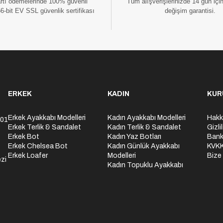
artı ödemelerinde 100% güvenli
Tüm alışverişlerinizde 14 gün içi
56-bit EV SSL güvenlik sertifikası
değişim garantisi.
ERKEK
KADIN
KUR
Erkek Ayakkabı Modelleri
Kadın Ayakkabı Modelleri
Hakk
301
Erkek Terlik & Sandalet
Kadın Terlik & Sandalet
Gizli
Erkek Bot
Kadın Yaz Botları
Bank
Erkek Chelsea Bot
Kadın Günlük Ayakkabı
KVK
Erkek Loafer
Modelleri
Bize
zi
Kadın Topuklu Ayakkabı