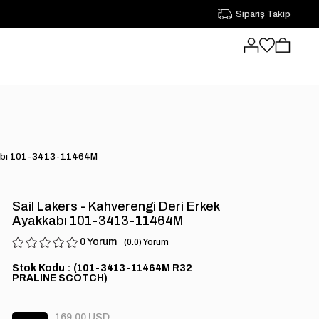
Sipariş Takip
akkabı 101-3413-11464M
Sail Lakers - Kahverengi Deri Erkek
Ayakkabı 101-3413-11464M
0
0.0
Stok Kodu
(101-3413-11464M R32
PRALINE SCOTCH)
169.00 USD