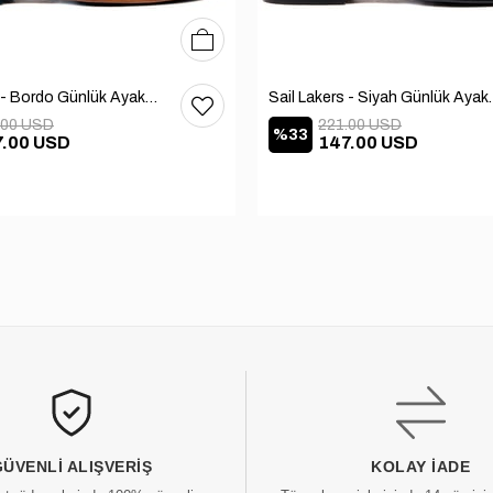
40
41
42
43
44
45
Sail Lakers - Bordo Günlük Ayakkabı 101-3413-11464N
Sail Lakers - Siya
.00 USD
221.00 USD
%33
7.00 USD
147.00 USD
GÜVENLI ALIŞVERIŞ
KOLAY İADE