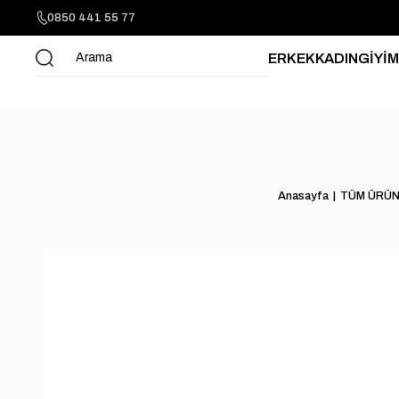
0850 441 55 77
ERKEK
KADIN
GİYİM
Anasayfa
TÜM ÜRÜN