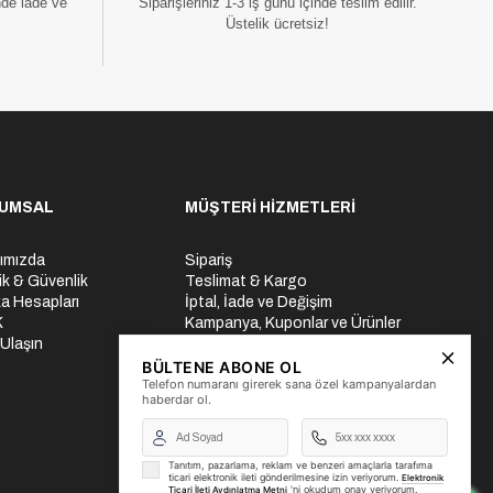
nde iade ve
Siparişleriniz 1-3 iş günü içinde teslim edilir.
Üstelik ücretsiz!
UMSAL
MÜŞTERİ HİZMETLERİ
ımızda
Sipariş
lik & Güvenlik
Teslimat & Kargo
a Hesapları
İptal, İade ve Değişim
K
Kampanya, Kuponlar ve Ürünler
 Ulaşın
Ödeme Seçenekleri
Üyelik İşlemleri
BÜLTENE ABONE OL
Telefon numaranı girerek sana özel kampanyalardan
Yurtdışı Gönderi
haberdar ol.
Tanıtım, pazarlama, reklam ve benzeri amaçlarla tarafıma
ticari elektronik ileti gönderilmesine izin veriyorum.
Elektronik
'ni okudum onay veriyorum.
Ticari İleti Aydınlatma Metni