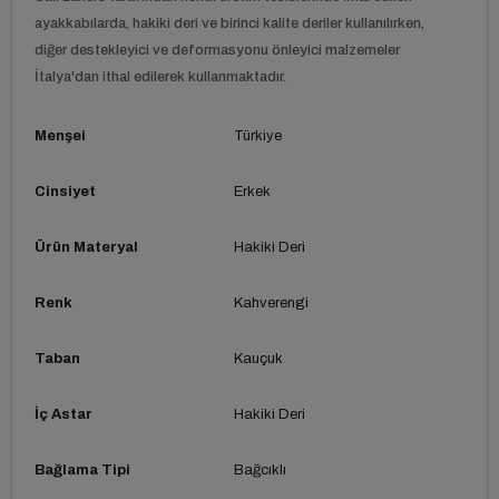
ayakkabılarda, hakiki deri ve birinci kalite deriler kullanılırken,
diğer destekleyici ve deformasyonu önleyici malzemeler
İtalya'dan ithal edilerek kullanmaktadır.
Menşei
Türkiye
Cinsiyet
Erkek
Ürün Materyal
Hakiki Deri
Renk
Kahverengi
Taban
Kauçuk
İç Astar
Hakiki Deri
Bağlama Tipi
Bağcıklı