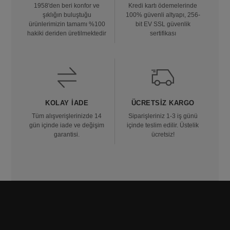
1958'den beri konfor ve
Kredi kartı ödemelerinde
şıklığın buluştuğu
100% güvenli altyapı, 256-
ürünlerimizin tamamı %100
bit EV SSL güvenlik
hakiki deriden üretilmektedir
sertifikası
KOLAY İADE
ÜCRETSIZ KARGO
Tüm alışverişlerinizde 14
Siparişleriniz 1-3 iş günü
gün içinde iade ve değişim
içinde teslim edilir. Üstelik
garantisi.
ücretsiz!