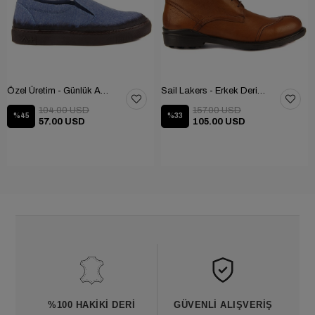
Özel Üretim - Günlük Ayakkabı 101-2630-11473
Sail Lakers - Erkek Deri Bot 102-1599-1458
104.00 USD
157.00 USD
%45
%33
57.00 USD
105.00 USD
%100 HAKIKI DERI
GÜVENLI ALIŞVERIŞ