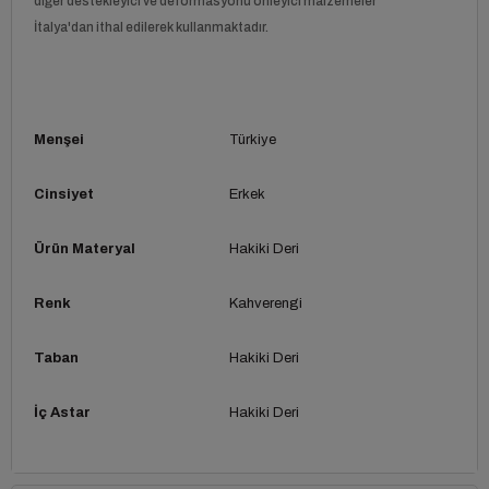
diğer destekleyici ve deformasyonu önleyici malzemeler
İtalya'dan ithal edilerek kullanmaktadır.
Menşei
Türkiye
Cinsiyet
Erkek
Ürün Materyal
Hakiki Deri
Renk
Kahverengi
Taban
Hakiki Deri
İç Astar
Hakiki Deri