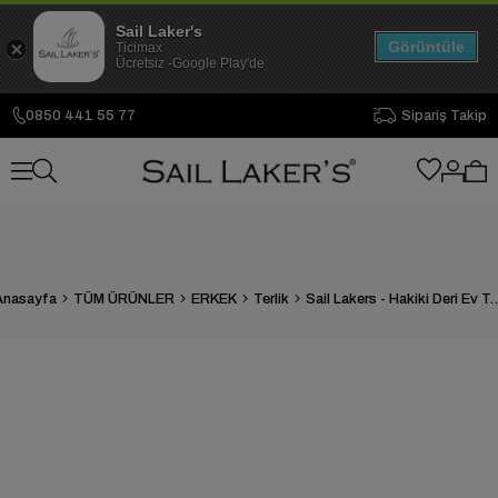
Sail Laker's
Görüntüle
Ticimax
Ücretsiz -Google Play'de
0850 441 55 77
Sipariş Takip
Anasayfa
TÜM ÜRÜNLER
ERKEK
Terlik
Sail Lakers - Hakiki De