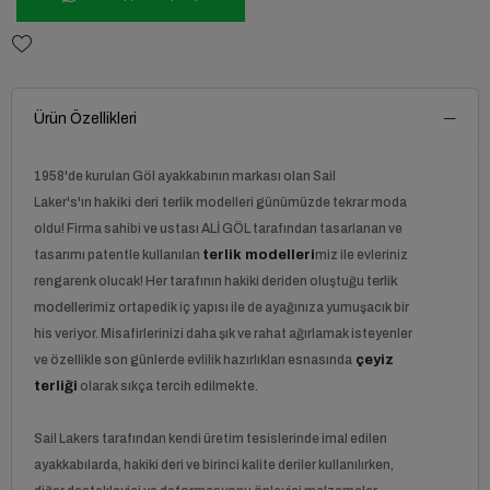
Ürün Özellikleri
1958'de kurulan
Göl ayakkabı
nın markası olan Sail
Laker's'ın
hakiki deri terlik
modelleri günümüzde tekrar moda
oldu! Firma sahibi ve ustası ALİ GÖL tarafından tasarlanan ve
tasarımı patentle kullanılan
terlik
modelleri
miz ile evleriniz
rengarenk olucak! Her tarafının hakiki deriden oluştuğu
terlik
modelleri
miz ortapedik iç yapısı ile de ayağınıza yumuşacık bir
his veriyor. Misafirlerinizi daha şık ve rahat ağırlamak isteyenler
ve özellikle son günlerde evlilik hazırlıkları esnasında
çeyiz
terliği
olarak sıkça tercih edilmekte.
Sail Lakers tarafından kendi üretim tesislerinde imal edilen
ayakkabılarda, hakiki deri ve birinci kalite deriler kullanılırken,