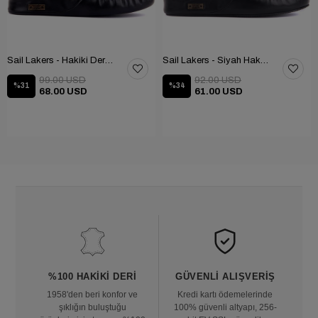
Sail Lakers - Hakiki Deri Ev Terliği 110-547-X
Sail Lakers - Siyah Hakiki Deri TABANLI Ev Terliği (balkon-bahçe) 110-547-RUBBER
99.00 USD
92.00 USD
%31
%34
68.00 USD
61.00 USD
%100 HAKIKI DERI
GÜVENLI ALIŞVERIŞ
1958'den beri konfor ve
Kredi kartı ödemelerinde
şıklığın buluştuğu
100% güvenli altyapı, 256-