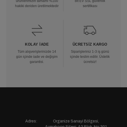
ürünlerimizin tamamı %100
bit EV SSL güvenlik
hakiki deriden üretilmektedir
sertifikası
KOLAY İADE
ÜCRETSIZ KARGO
Tüm alışverişlerinizde 14
Siparişleriniz 1-3 iş günü
gün içinde iade ve değişim
içinde teslim edilir. Üstelik
garantisi.
ücretsiz!
Adres:
Organize Sanayi Bölgesi,
Aymakoop Sitesi, A3 Blok, No:301