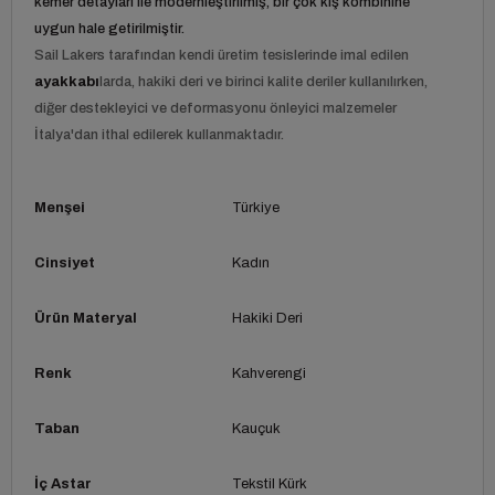
kemer detayları ile modernleştirilmiş, bir çok kış kombinine
uygun hale getirilmiştir.
Sail Lakers tarafından kendi üretim tesislerinde imal edilen
ayakkabı
larda, hakiki deri ve birinci kalite deriler kullanılırken,
diğer destekleyici ve deformasyonu önleyici malzemeler
İtalya'dan ithal edilerek kullanmaktadır.
Menşei
Türkiye
Cinsiyet
Kadın
Ürün Materyal
Hakiki Deri
Renk
Kahverengi
Taban
Kauçuk
İç Astar
Tekstil Kürk