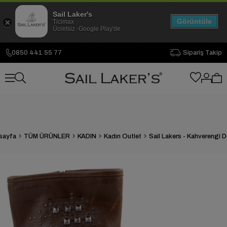
Sail Laker's
Görüntüle
Ticimax
Ücretsiz -Google Play'de
0850 441 55 77
Sipariş Takip
sayfa
TÜM ÜRÜNLER
KADIN
Kadın Outlet