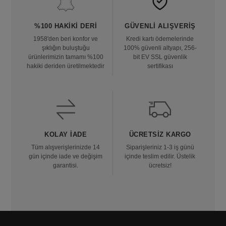
%100 HAKIKI DERI
GÜVENLI ALIŞVERIŞ
1958'den beri konfor ve
Kredi kartı ödemelerinde
şıklığın buluştuğu
100% güvenli altyapı, 256-
ürünlerimizin tamamı %100
bit EV SSL güvenlik
hakiki deriden üretilmektedir
sertifikası
KOLAY İADE
ÜCRETSIZ KARGO
Tüm alışverişlerinizde 14
Siparişleriniz 1-3 iş günü
gün içinde iade ve değişim
içinde teslim edilir. Üstelik
garantisi.
ücretsiz!