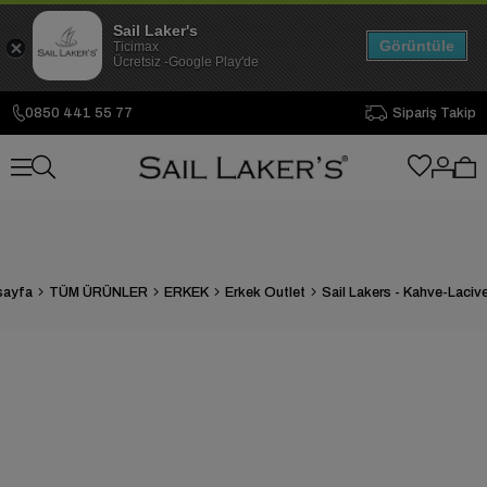
Sail Laker's
Görüntüle
Ticimax
Ücretsiz -Google Play'de
0850 441 55 77
Sipariş Takip
sayfa
TÜM ÜRÜNLER
ERKEK
Erkek Outlet