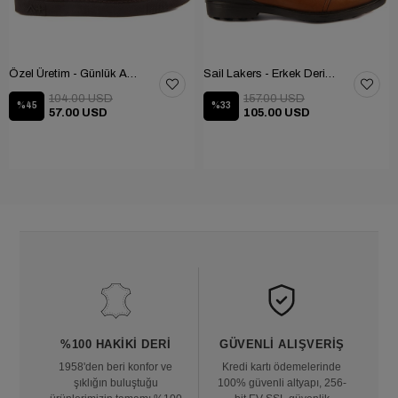
Özel Üretim - Günlük Ayakkabı 101-2630-11473
Sail Lakers - Erkek Deri Bot 102-1599-1458
104.00 USD
157.00 USD
%45
%33
57.00 USD
105.00 USD
%100 HAKIKI DERI
GÜVENLI ALIŞVERIŞ
1958'den beri konfor ve
Kredi kartı ödemelerinde
şıklığın buluştuğu
100% güvenli altyapı, 256-