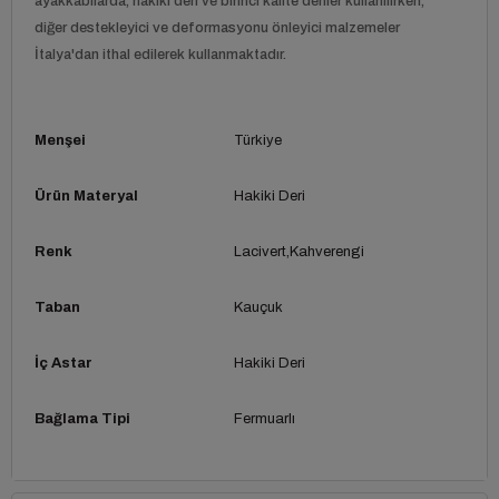
ayakkabılarda, hakiki deri ve birinci kalite deriler kullanılırken,
diğer destekleyici ve deformasyonu önleyici malzemeler
İtalya'dan ithal edilerek kullanmaktadır.
Menşei
Türkiye
Ürün Materyal
Hakiki Deri
Renk
Lacivert
Kahverengi
Taban
Kauçuk
İç Astar
Hakiki Deri
Bağlama Tipi
Fermuarlı