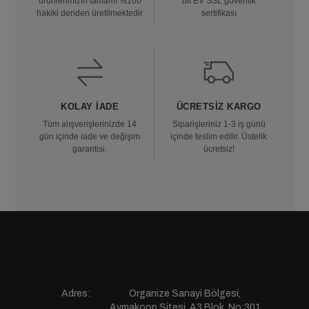
ürünlerimizin tamamı %100
bit EV SSL güvenlik
hakiki deriden üretilmektedir
sertifikası
KOLAY İADE
ÜCRETSIZ KARGO
Tüm alışverişlerinizde 14
Siparişleriniz 1-3 iş günü
gün içinde iade ve değişim
içinde teslim edilir. Üstelik
garantisi.
ücretsiz!
Adres:
Organize Sanayi Bölgesi,
Aymakoop Sitesi, A3 Blok, No:301