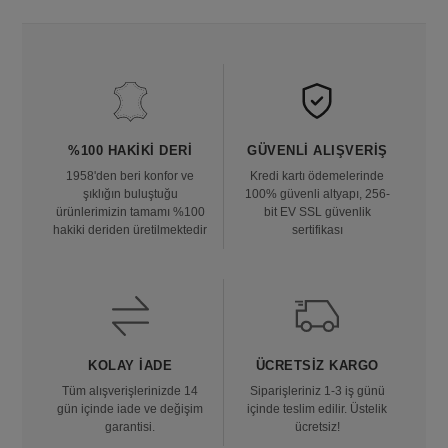
%100 HAKIKI DERI
GÜVENLI ALIŞVERIŞ
1958'den beri konfor ve
Kredi kartı ödemelerinde
şıklığın buluştuğu
100% güvenli altyapı, 256-
ürünlerimizin tamamı %100
bit EV SSL güvenlik
hakiki deriden üretilmektedir
sertifikası
KOLAY İADE
ÜCRETSIZ KARGO
Tüm alışverişlerinizde 14
Siparişleriniz 1-3 iş günü
gün içinde iade ve değişim
içinde teslim edilir. Üstelik
garantisi.
ücretsiz!