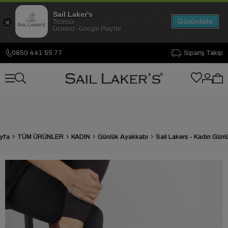
Sail Laker's
Görüntüle
Ticimax
Ücretsiz -Google Play'de
0850 441 55 77
Sipariş Takip
yfa
TÜM ÜRÜNLER
KADIN
Günlük Ayakkabı