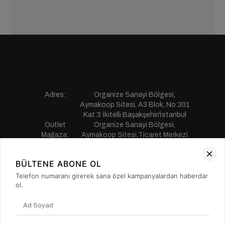
Adres:
Organize Sanayi Bölgesi,
Aymakoop Sitesi, A3 Blok, No:301
Kat:3 İkitelli Başakşehir/İstanbul
Outlet
Organize Sanayi Bölgesi,
Mağaza:
Aymakoop Sitesi,Ticaret Merkezi
Gişiri No:13 İkitelli Başakşehir/
İstanbul
BÜLTENE ABONE OL
Telefon:
0850 441 55 77
E-mail:
musterihizmetleri@saillakers.com.tr
Telefon numaranı girerek sana özel kampanyalardan haberdar
ERKEK
ol.
KADIN
KURUMSAL
MÜŞTERİ HİZMETLERİ