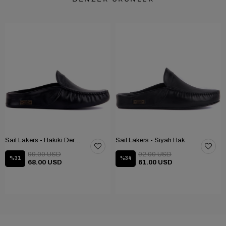
Sail Lakers - Hakiki Deri Ev Terliği 110-547-X
Sail Lakers - Siyah Hakiki Deri TABANLI Ev Terliği (balkon-bahçe) 110-547-RUBBER
99.00 USD
92.00 USD
%31
%34
68.00 USD
61.00 USD