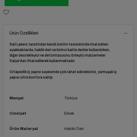
Ürün Özellikleri
Sail Lakers tarafından kendi üretim tesislerinde imal edilen
ayakkabılarda, hakiki deri ve birinci kalite deriler kullanılırken,
diğer destekleyici ve deformasyonu önleyici malzemeler
İtalya'dan ithal edilerek kullanmaktadır.
Ortapedik iç yapısı sayesinde çok rahat ediceksiniz, yumuşak iç
yapısı ultra konfora sahip.
Menşei
Türkiye
Cinsiyet
Erkek
Ürün Materyal
Hakiki Deri