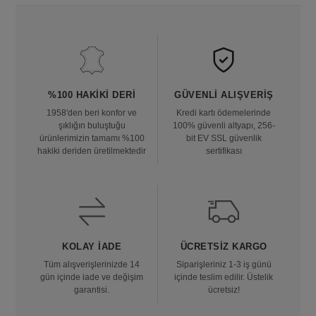
%100 HAKIKI DERI
GÜVENLI ALIŞVERIŞ
1958'den beri konfor ve
Kredi kartı ödemelerinde
şıklığın buluştuğu
100% güvenli altyapı, 256-
ürünlerimizin tamamı %100
bit EV SSL güvenlik
hakiki deriden üretilmektedir
sertifikası
KOLAY İADE
ÜCRETSIZ KARGO
Tüm alışverişlerinizde 14
Siparişleriniz 1-3 iş günü
gün içinde iade ve değişim
içinde teslim edilir. Üstelik
garantisi.
ücretsiz!