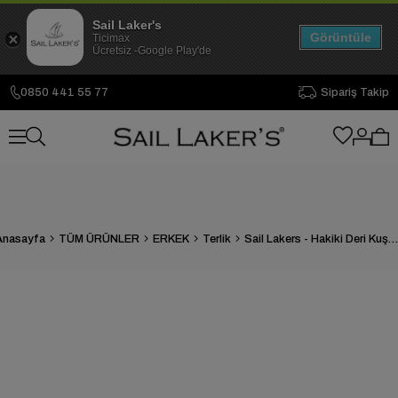
Sail Laker's
Görüntüle
Ticimax
Ücretsiz -Google Play'de
0850 441 55 77
Sipariş Takip
Anasayfa
TÜM ÜRÜNLER
ERKEK
Terlik
Sail Lakers - Hakiki Deri Kuşaklı Erkek Ev Terliği