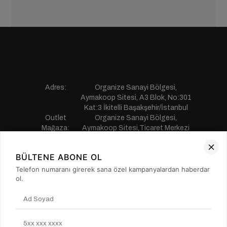
Adres:
Organize Sanayi Bölgesi,
Aymakoop Sitesi, A3 Blok, No:301
Kat:3 İkitelli Başakşehir/İstanbul
Outlet
Organize Sanayi Bölgesi,
Mağaza:
Aymakoop Sitesi,Ticaret Merkezi
Gişiri No:13 İkitelli Başakşehir/
İstanbul
BÜLTENE ABONE OL
Telefon:
0850 441 55 77
E-mail:
musterihizmetleri@saillakers.com.tr
Telefon numaranı girerek sana özel kampanyalardan haberdar
ERKEK
ol.
KADIN
KURUMSAL
MÜŞTERİ HİZMETLERİ