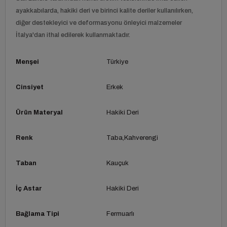
ayakkabılarda, hakiki deri ve birinci kalite deriler kullanılırken,
diğer destekleyici ve deformasyonu önleyici malzemeler
İtalya'dan ithal edilerek kullanmaktadır.
Menşei
Türkiye
Cinsiyet
Erkek
Ürün Materyal
Hakiki Deri
Renk
Taba
Kahverengi
Taban
Kauçuk
İç Astar
Hakiki Deri
Bağlama Tipi
Fermuarlı