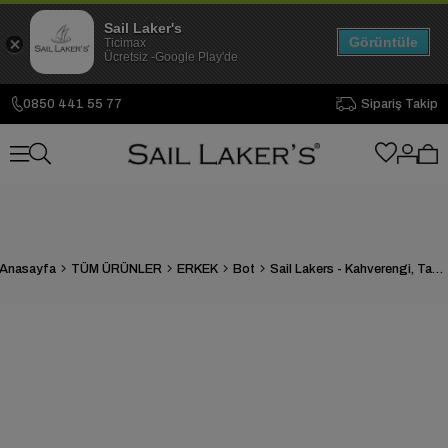
Sail Laker's
Görüntüle
Ticimax
Ücretsiz -Google Play'de
0850 441 55 77
Sipariş Takip
Anasayfa
TÜM ÜRÜNLER
ERKEK
Bot
Sail Lakers - Kahverengi, Taba Deri Fermuarlı Erkek Bot