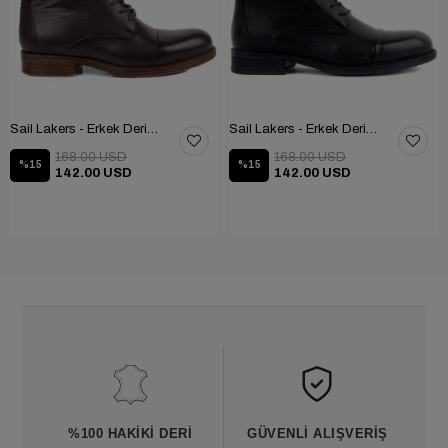
Sail Lakers - Erkek Deri Bot 102-1948-GOL
Sail Lakers - Erkek Deri Bot 102-1948-GOL
168.00 USD
168.00 USD
%15
%15
142.00 USD
142.00 USD
%100 HAKIKI DERI
GÜVENLI ALIŞVERIŞ