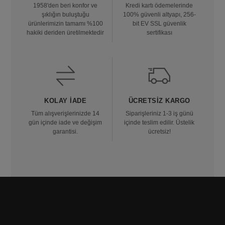
1958'den beri konfor ve
Kredi kartı ödemelerinde
şıklığın buluştuğu
100% güvenli altyapı, 256-
ürünlerimizin tamamı %100
bit EV SSL güvenlik
hakiki deriden üretilmektedir
sertifikası
KOLAY İADE
ÜCRETSIZ KARGO
Tüm alışverişlerinizde 14
Siparişleriniz 1-3 iş günü
gün içinde iade ve değişim
içinde teslim edilir. Üstelik
garantisi.
ücretsiz!