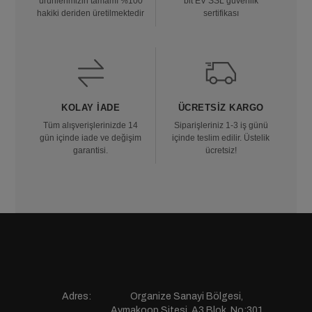
ürünlerimizin tamamı %100
bit EV SSL güvenlik
hakiki deriden üretilmektedir
sertifikası
KOLAY İADE
ÜCRETSIZ KARGO
Tüm alışverişlerinizde 14
Siparişleriniz 1-3 iş günü
gün içinde iade ve değişim
içinde teslim edilir. Üstelik
garantisi.
ücretsiz!
Adres:
Organize Sanayi Bölgesi,
Aymakoop Sitesi, A3 Blok, No:301