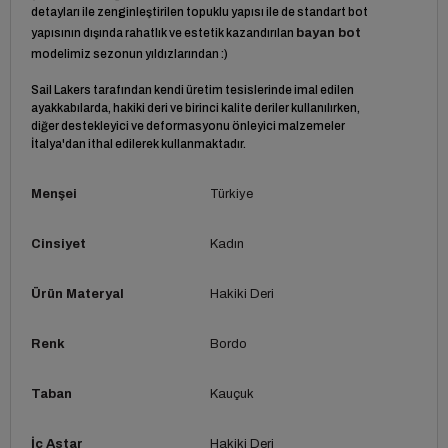
detayları ile zenginleştirilen topuklu yapısı ile de standart bot
yapısının dışında rahatlık ve estetik kazandırılan
bayan bot
modelimiz sezonun yıldızlarından :)
Sail Lakers tarafından kendi üretim tesislerinde imal edilen
ayakkabılarda, hakiki deri ve birinci kalite deriler kullanılırken,
diğer destekleyici ve deformasyonu önleyici malzemeler
İtalya'dan ithal edilerek kullanmaktadır.
Menşei
Türkiye
Cinsiyet
Kadın
Ürün Materyal
Hakiki Deri
Renk
Bordo
Taban
Kauçuk
İç Astar
Hakiki Deri