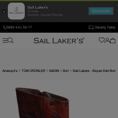
Sail Laker's
Görüntüle
Ticimax
Ücretsiz -Google Play'de
0850 441 55 77
Sipariş Takip
Anasayfa
TÜM ÜRÜNLER
KADIN
Bot
Sail Lakers - Bayan Deri Bot