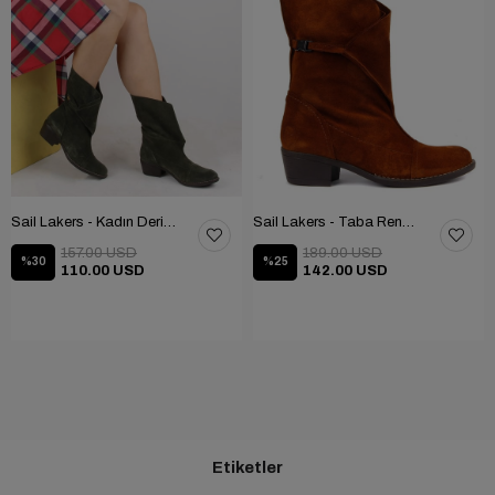
Sail Lakers - Kadın Deri Bot 105-2910-VENUS
Sail Lakers - Taba Rengi Katlanabilir Kadın Deri Bot 105-2910-VENUS
157.00 USD
189.00 USD
%30
%25
110.00 USD
142.00 USD
Etiketler