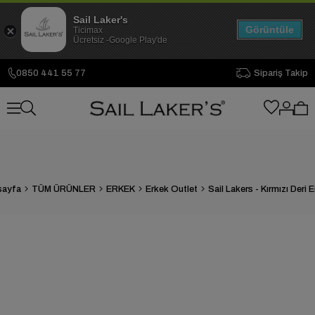
Sail Laker's
Görüntüle
Ticimax
Ücretsiz -Google Play'de
0850 441 55 77
Sipariş Takip
sayfa
TÜM ÜRÜNLER
ERKEK
Erkek Outlet