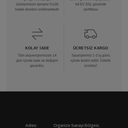
ürünlerimizin tamamı %100
bit EV SSL güvenlik
hakiki deriden üretilmektedir
sertifikası
KOLAY İADE
ÜCRETSIZ KARGO
Tüm alışverişlerinizde 14
Siparişleriniz 1-3 iş günü
gün içinde iade ve değişim
içinde teslim edilir. Üstelik
garantisi.
ücretsiz!
Adres:
Organize Sanayi Bölgesi,