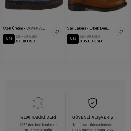
Özel Üretim - Günlük Ayakkabı 101-2630-11473
Sail Lakers - Erkek Deri Bot 102-1599-1458
104.00 USD
157.00 USD
%45
%33
57.00 USD
105.00 USD
%100 HAKIKI DERI
GÜVENLI ALIŞVERIŞ
1958'den beri konfor ve
Kredi kartı ödemelerinde
şıklığın buluştuğu
100% güvenli altyapı, 256-