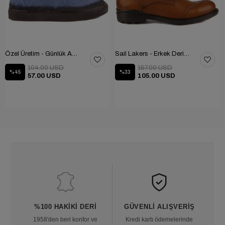
Özel Üretim - Günlük Ayakkabı 101-2630-11473
Sail Lakers - Erkek Deri Bot 102-1599-1458
104.00 USD
157.00 USD
%45
%33
57.00 USD
105.00 USD
%100 HAKIKI DERI
GÜVENLI ALIŞVERIŞ
1958'den beri konfor ve
Kredi kartı ödemelerinde