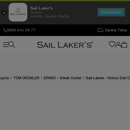
Sail Laker's
Görüntüle
Ticimax
Ücretsiz -Google Play'de
0850 441 55 77
Sipariş Takip
sayfa
TÜM ÜRÜNLER
ERKEK
Erkek Outlet