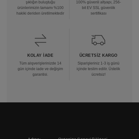
şıklığın buluştuğu
100% güvenli altyapı, 256-
ürünlerimizin tamamı %100
bit EV SSL güvenlik
hakiki deriden üretilmektedir
sertifikası
KOLAY İADE
ÜCRETSIZ KARGO
Tüm alışverişlerinizde 14
Siparişleriniz 1-3 iş günü
gün içinde iade ve değişim
içinde teslim edilir. Üstelik
garantisi.
ücretsiz!