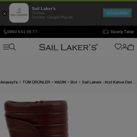
Sail Laker's
Görüntüle
Ticimax
Ücretsiz -Google Play'de
0850 441 55 77
Sipariş Takip
Anasayfa
TÜM ÜRÜNLER
KADIN
Bot
Sail Lakers - Kızıl Kahve Deri Fermuarlı Kadın Bot