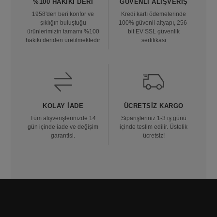
%100 HAKIKI DERI
GÜVENLI ALIŞVERIŞ
1958'den beri konfor ve
Kredi kartı ödemelerinde
şıklığın buluştuğu
100% güvenli altyapı, 256-
ürünlerimizin tamamı %100
bit EV SSL güvenlik
hakiki deriden üretilmektedir
sertifikası
KOLAY İADE
ÜCRETSIZ KARGO
Tüm alışverişlerinizde 14
Siparişleriniz 1-3 iş günü
gün içinde iade ve değişim
içinde teslim edilir. Üstelik
garantisi.
ücretsiz!