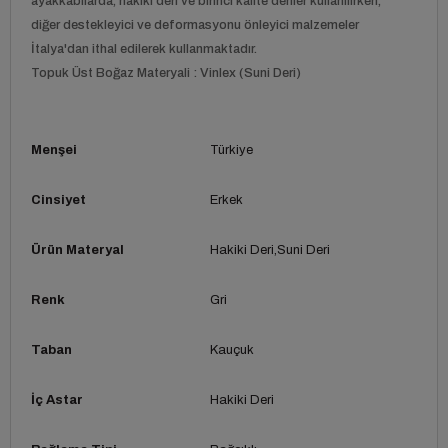
ayakkabılarda, hakiki deri ve birinci kalite deriler kullanılırken,
diğer destekleyici ve deformasyonu önleyici malzemeler
İtalya'dan ithal edilerek kullanmaktadır.
Topuk Üst Boğaz Materyali : Vinlex (Suni Deri)
Menşei
Türkiye
Cinsiyet
Erkek
Ürün Materyal
Hakiki Deri
Suni Deri
Renk
Gri
Taban
Kauçuk
İç Astar
Hakiki Deri