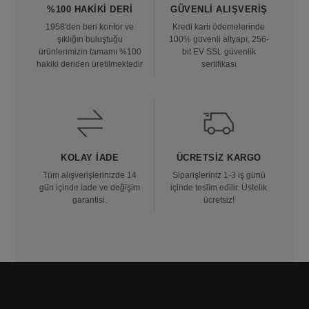
%100 HAKIKI DERI
GÜVENLI ALIŞVERIŞ
1958'den beri konfor ve
Kredi kartı ödemelerinde
şıklığın buluştuğu
100% güvenli altyapı, 256-
ürünlerimizin tamamı %100
bit EV SSL güvenlik
hakiki deriden üretilmektedir
sertifikası
KOLAY İADE
ÜCRETSIZ KARGO
Tüm alışverişlerinizde 14
Siparişleriniz 1-3 iş günü
gün içinde iade ve değişim
içinde teslim edilir. Üstelik
garantisi.
ücretsiz!