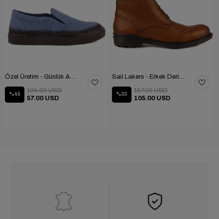
Özel Üretim - Günlük Ayakkabı 101-2630-11473
Sail Lakers - Erkek Deri Bot 102-1599-1458
104.00 USD
157.00 USD
%45
%33
57.00 USD
105.00 USD