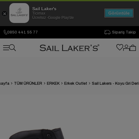
Sail Laker's
Görüntüle
Ticimax
Ücretsiz -Google Play'de
0850 441 55 77
Sipariş Takip
sayfa
TÜM ÜRÜNLER
ERKEK
Erkek Outlet