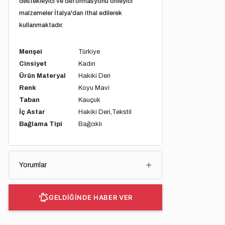
destekleyici ve deformasyonu önleyici
malzemeler İtalya'dan ithal edilerek
kullanmaktadır.
Menşei
Türkiye
Cinsiyet
Kadın
Ürün Materyal
Hakiki Deri
Renk
Koyu Mavi
Taban
Kauçuk
İç Astar
Hakiki Deri
Tekstil
Bağlama Tipi
Bağcıklı
Yorumlar
GELDİĞİNDE HABER VER