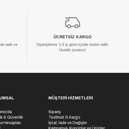
ÜCRETSIZ KARGO
nde iade ve
Siparişleriniz 1-3 iş günü içinde teslim edilir.
Üstelik ücretsiz!
UMSAL
MÜŞTERİ HİZMETLERİ
ımızda
Sipariş
lik & Güvenlik
Teslimat & Kargo
a Hesapları
İptal, İade ve Değişim
K
Kampanya, Kuponlar ve Ürünler