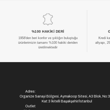
%100 HAKIKI DERI
1958'den beri konfor ve şıklığın buluştuğu
Kredi k
ürünlerimizin tamamı %100 hakiki deriden
altyapı, 2
üretilmektedir
Adres:
Organize Sanayi Bölgesi, Aymakoop Sitesi, A3 Blok, No:
Kat:3 İkitelli Başakşehir/İstanbul
Outlet