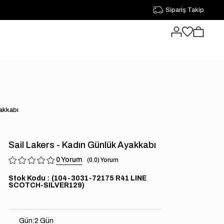
Sipariş Takip
yakkabı
Sail Lakers - Kadın Günlük Ayakkabı
0
0.0
Stok Kodu
(104-3031-72175 R41 LINE
SCOTCH-SILVER129)
Gün
:
2 Gün