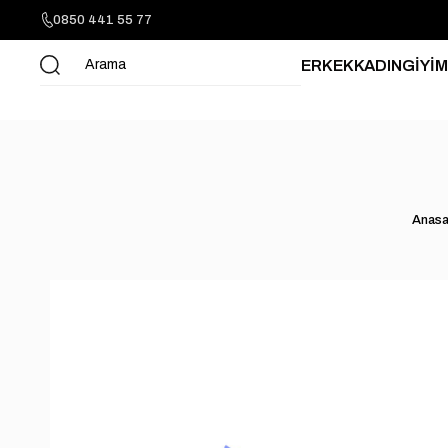
0850 441 55 77
ERKEK
KADIN
GİYİM
Anasa