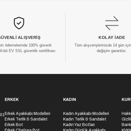
GÜVENLI ALIŞVERIŞ
KOLAY İADE
artı ödemelerinde 100% güvenli
Tüm alışverişlerinizde 14 gün içi
56-bit EV SSL güvenlik sertifikası
değişim garantisi.
ERKEK
KADIN
KUR
Erkek Ayakkabı Modelleri
Kadın Ayakkabı Modelleri
Hakk
301
Erkek Terlik & Sandalet
Kadın Terlik & Sandalet
Gizli
Erkek Bot
Kadın Yaz Botları
Bank
Erkek Chelsea Bot
Kadın Günlük Ayakkabı
KVK