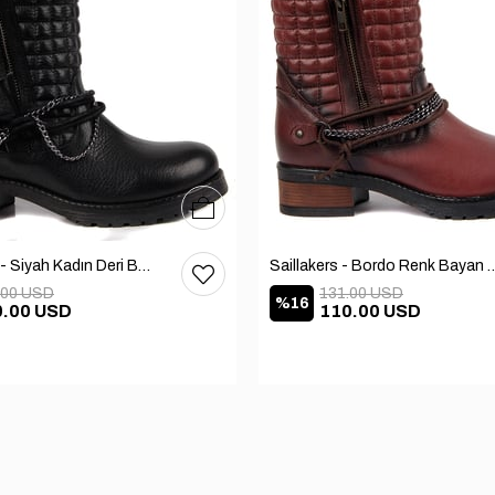
36
37
38
39
40
Sail Lakers - Siyah Kadın Deri Bot 105-936-1520
Saillakers - Bordo Renk Bayan De
.00 USD
131.00 USD
%16
0.00 USD
110.00 USD