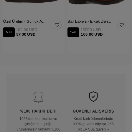
Özel Üretim - Günlük Ayakkabı 101-2630-11473
Sail Lakers - Erkek Deri Bot 102-1599-1458
104.00 USD
157.00 USD
%45
%33
57.00 USD
105.00 USD
%100 HAKIKI DERI
GÜVENLI ALIŞVERIŞ
1958'den beri konfor ve
Kredi kartı ödemelerinde
şıklığın buluştuğu
100% güvenli altyapı, 256-
ürünlerimizin tamamı %100
bit EV SSL güvenlik