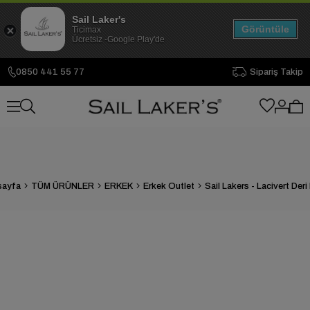
Sail Laker's
Görüntüle
Ticimax
Ücretsiz -Google Play'de
0850 441 55 77
Sipariş Takip
sayfa
TÜM ÜRÜNLER
ERKEK
Erkek Outlet