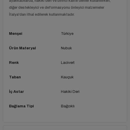
ayakkabılarda, hakiki deri ve birinci kalite deriler kullanılırken,
diğer destekleyici ve deformasyonu önleyici malzemeler
İtalya'dan ithal edilerek kullanmaktadır.
Menşei
Türkiye
Ürün Materyal
Nubuk
Renk
Lacivert
Taban
Kauçuk
İç Astar
Hakiki Deri
Bağlama Tipi
Bağcıklı