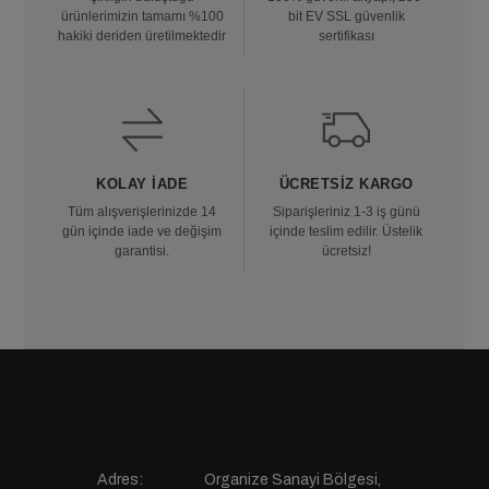
ürünlerimizin tamamı %100
bit EV SSL güvenlik
hakiki deriden üretilmektedir
sertifikası
KOLAY İADE
ÜCRETSIZ KARGO
Tüm alışverişlerinizde 14
Siparişleriniz 1-3 iş günü
gün içinde iade ve değişim
içinde teslim edilir. Üstelik
garantisi.
ücretsiz!
Adres:
Organize Sanayi Bölgesi,