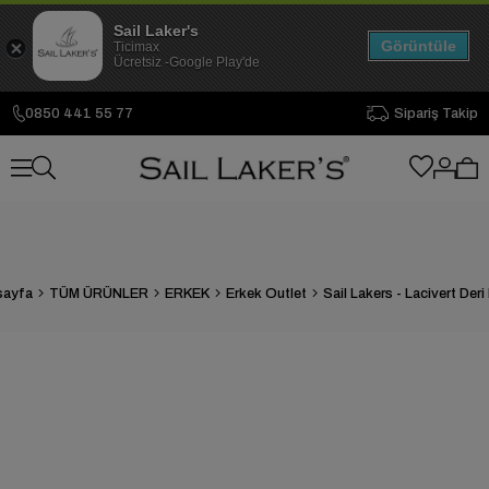
Sail Laker's
Görüntüle
Ticimax
Ücretsiz -Google Play'de
0850 441 55 77
Sipariş Takip
sayfa
TÜM ÜRÜNLER
ERKEK
Erkek Outlet