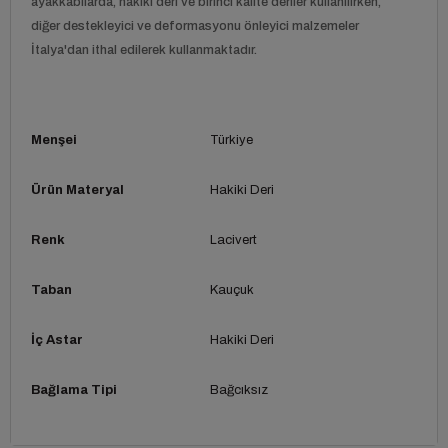
ayakkabılarda, hakiki deri ve birinci kalite deriler kullanılırken,
diğer destekleyici ve deformasyonu önleyici malzemeler
İtalya'dan ithal edilerek kullanmaktadır.
Menşei
Türkiye
Ürün Materyal
Hakiki Deri
Renk
Lacivert
Taban
Kauçuk
İç Astar
Hakiki Deri
Bağlama Tipi
Bağcıksız