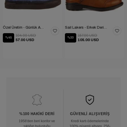
Özel Üretim - Günlük Ayakkabı 101-2630-11473
Sail Lakers - Erkek Deri Bot 102-1599-1458
104.00 USD
157.00 USD
%45
%33
57.00 USD
105.00 USD
%100 HAKIKI DERI
GÜVENLI ALIŞVERIŞ
1958'den beri konfor ve
Kredi kartı ödemelerinde
şıklığın buluştuğu
100% güvenli altyapı, 256-