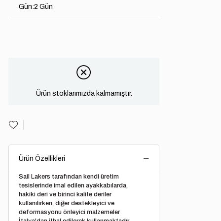
Gün
:
2 Gün
Ürün stoklarımızda kalmamıştır.
Ürün Özellikleri
Sail Lakers tarafından kendi üretim
tesislerinde imal edilen ayakkabılarda,
hakiki deri ve birinci kalite deriler
kullanılırken, diğer destekleyici ve
deformasyonu önleyici malzemeler
İtalya'dan ithal edilerek kullanmaktadır.