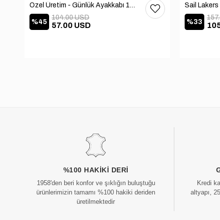
Özel Üretim - Günlük Ayakkabı 101-2630-11473
104.00 USD
157
%45
%33
57.00 USD
10
%100 HAKIKI DERI
1958'den beri konfor ve şıklığın buluştuğu
Kredi k
ürünlerimizin tamamı %100 hakiki deriden
altyapı, 2
üretilmektedir