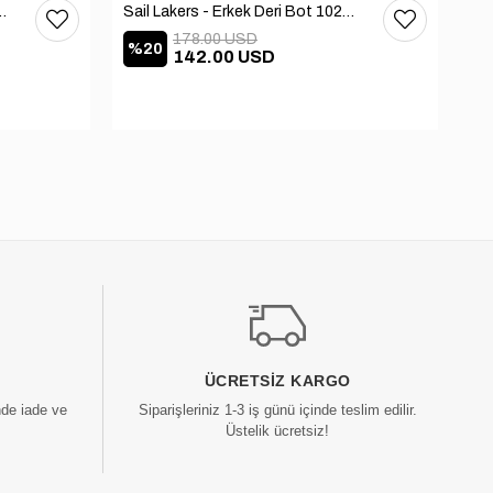
 Deri Bot 102-3168-65390
Sail Lakers - Erkek Deri Bot 102-2868-65390
178.00 USD
%20
%
142.00 USD
ÜCRETSIZ KARGO
nde iade ve
Siparişleriniz 1-3 iş günü içinde teslim edilir.
Üstelik ücretsiz!