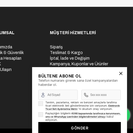
UMSAL
MÜŞTERİ HİZMETLERİ
ımızda
Sipariş
lik & Güvenlik
Teslimat & Kargo
a Hesapları
İptal, İade ve Değişim
K
Kampanya, Kuponlar ve Ürünler
 Ulaşın
Ödeme Seçenekleri
Üyelik İşlemleri
BÜLTENE ABONE OL
Telefon numaranı girerek sana özel kampanyalardan
Yurtdışı Gönderi
haberdar ol.
Tanıtım, pazarlama, reklam ve benzeri amaçlarla tarafıma
ticari elektronik ileti gönderilmesine izin veriyorum.
Elektronik
'ni okudum onay veriyorum.
Ticari İleti Aydınlatma Metni
Paylaştığım bilgilerin
KVKK kapsamında tarafınızca korunmasını,
kabul
sms ve WhatsApp üzerinden bilgilendirmeleri almayı
ediyorum.
GÖNDER