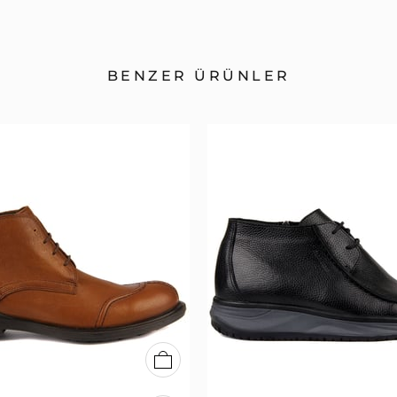
BENZER ÜRÜNLER
40
41
42