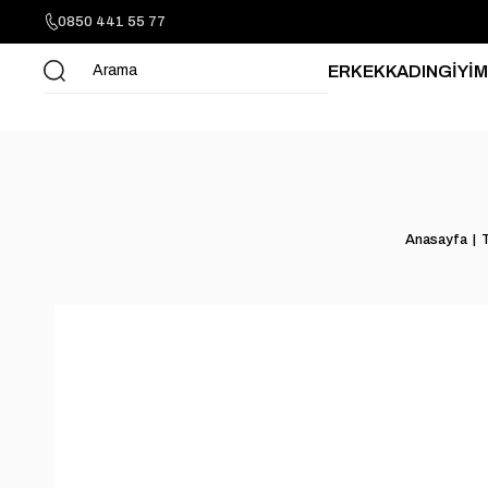
0850 441 55 77
ERKEK
KADIN
GİYİM
Anasayfa