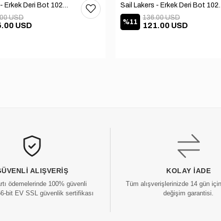
Sail Lakers - Erkek Deri Bot 102-1599-1458
Sail Lakers - Erkek
.00 USD
136.00 USD
%11
5.00 USD
121.00 USD
GÜVENLI ALIŞVERIŞ
KOLAY İADE
artı ödemelerinde 100% güvenli
Tüm alışverişlerinizde 14 gün içi
56-bit EV SSL güvenlik sertifikası
değişim garantisi.