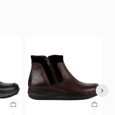
40
41
42
43
44
45
40
41
42
43
44
45