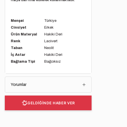
Menşei
Türkiye
Cinsiyet
Erkek
Ürün Materyal
Hakiki Deri
Renk
Lacivert
Taban
Neolit
İç Astar
Hakiki Deri
Bağlama Tipi
Bağcıksız
Yorumlar
GELDİĞİNDE HABER VER