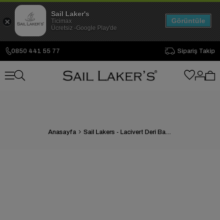
Sail Laker's
Görüntüle
Ticimax
Ücretsiz -Google Play'de
0850 441 55 77
Sipariş Takip
Anasayfa
Sail Lakers - Lacivert Deri Bağcıklı Erkek Günlük Ayakkabı