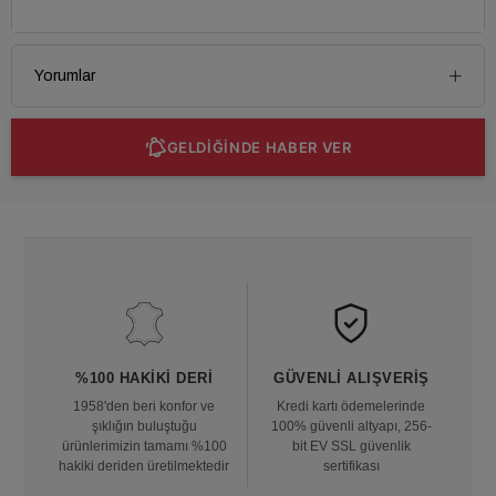
Yorumlar
GELDİĞİNDE HABER VER
%100 HAKIKI DERI
GÜVENLI ALIŞVERIŞ
1958'den beri konfor ve
Kredi kartı ödemelerinde
şıklığın buluştuğu
100% güvenli altyapı, 256-
ürünlerimizin tamamı %100
bit EV SSL güvenlik
hakiki deriden üretilmektedir
sertifikası