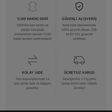
%100 HAKIKI DERI
GÜVENLI ALIŞVERIŞ
1958'den beri konfor ve
Kredi kartı ödemelerinde
şıklığın buluştuğu
100% güvenli altyapı, 256-
ürünlerimizin tamamı %100
bit EV SSL güvenlik
hakiki deriden üretilmektedir
sertifikası
KOLAY İADE
ÜCRETSIZ KARGO
Tüm alışverişlerinizde 14
Siparişleriniz 1-3 iş günü
gün içinde iade ve değişim
içinde teslim edilir. Üstelik
garantisi.
ücretsiz!