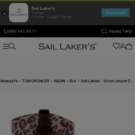
Sail Laker's
Görüntüle
Ticimax
Ücretsiz -Google Play'de
0850 441 55 77
Sipariş Takip
Anasayfa
TÜM ÜRÜNLER
KADIN
Bot
Sail Lakers - Vizon Leopar Desenli Deri Kadın Bot