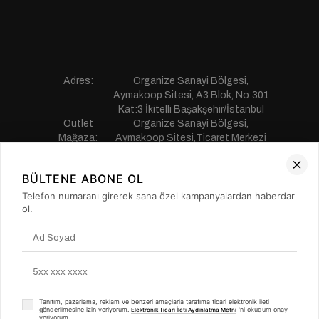
Adres:
Organize Sanayi Bölgesi,
Aymakoop Sitesi, A3 Blok, No:301
Kat:3 İkitelli Başakşehir/İstanbul
Outlet
Organize Sanayi Bölgesi,
Mağaza:
Aymakoop Sitesi,Ticaret Merkezi
Gişiri No:13 İkitelli Başakşehir/
İstanbul
BÜLTENE ABONE OL
Telefon:
0850 441 55 77
E-mail:
musterihizmetleri@saillakers.com.tr
Telefon numaranı girerek sana özel kampanyalardan haberdar
ERKEK
ol.
KADIN
KURUMSAL
MÜŞTERİ HİZMETLERİ
Tanıtım, pazarlama, reklam ve benzeri amaçlarla tarafıma ticari elektronik ileti
gönderilmesine izin veriyorum.
'ni okudum onay
Elektronik Ticari İleti Aydınlatma Metni
veriyorum.