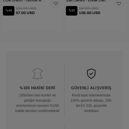
Özel Üretim - Günlük Ayakkabı 101-2630-11473
Sail Lakers - Erkek Deri Bot 102-1599-1458
104.00 USD
157.00 USD
%45
%33
57.00 USD
105.00 USD
%100 HAKIKI DERI
GÜVENLI ALIŞVERIŞ
1958'den beri konfor ve
Kredi kartı ödemelerinde
şıklığın buluştuğu
100% güvenli altyapı, 256-
ürünlerimizin tamamı %100
bit EV SSL güvenlik
hakiki deriden üretilmektedir
sertifikası