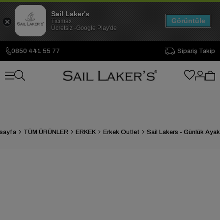
Sail Laker's
Görüntüle
Ticimax
Ücretsiz -Google Play'de
0850 441 55 77
Sipariş Takip
sayfa
TÜM ÜRÜNLER
ERKEK
Erkek Outlet
Sail Lakers - Günlük Aya