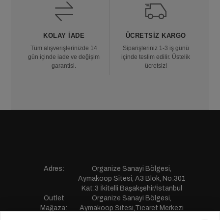
KOLAY İADE
ÜCRETSIZ KARGO
Tüm alışverişlerinizde 14
Siparişleriniz 1-3 iş günü
gün içinde iade ve değişim
içinde teslim edilir. Üstelik
garantisi.
ücretsiz!
Adres:
Organize Sanayi Bölgesi,
Aymakoop Sitesi, A3 Blok, No:301
Kat:3 İkitelli Başakşehir/İstanbul
Outlet
Organize Sanayi Bölgesi,
Mağaza:
Aymakoop Sitesi,Ticaret Merkezi
Gişiri No:13 İkitelli Başakşehir/