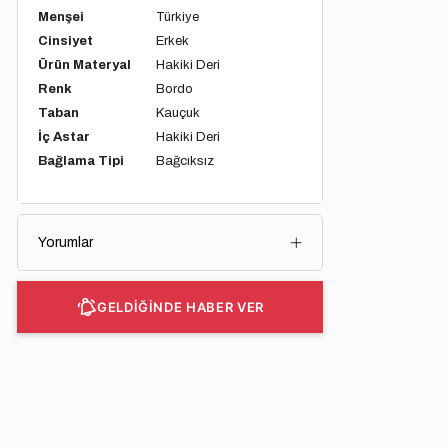
Menşei
Türkiye
Cinsiyet
Erkek
Ürün Materyal
Hakiki Deri
Renk
Bordo
Taban
Kauçuk
İç Astar
Hakiki Deri
Bağlama Tipi
Bağcıksız
Yorumlar
GELDİĞİNDE HABER VER