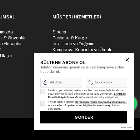
UMSAL
MÜŞTERİ HİZMETLERİ
ımızda
Sipariş
lik & Güvenlik
Teslimat & Kargo
a Hesapları
İptal, İade ve Değişim
K
Kampanya, Kuponlar ve Ürünler
 Ulaşın
Ödeme Seçenekleri
Üyelik İşlemleri
BÜLTENE ABONE OL
Telefon numaranı girerek sana özel kampanyalardan
Yurtdışı Gönderi
haberdar ol.
Tanıtım, pazarlama, reklam ve benzeri amaçlarla tarafıma
ticari elektronik ileti gönderilmesine izin veriyorum.
Elektronik
'ni okudum onay veriyorum.
Ticari İleti Aydınlatma Metni
Paylaştığım bilgilerin
KVKK kapsamında tarafınızca korunmasını,
kabul
sms ve WhatsApp üzerinden bilgilendirmeleri almayı
ediyorum.
GÖNDER