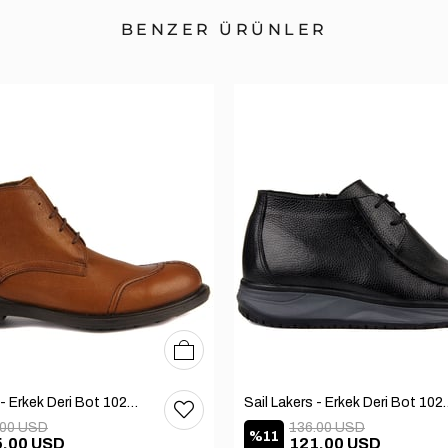
BENZER ÜRÜNLER
40
41
42
Sail Lakers - Erkek Deri Bot 102-1599-1458
Sail Lakers - Erkek
.00 USD
136.00 USD
%11
5.00 USD
121.00 USD