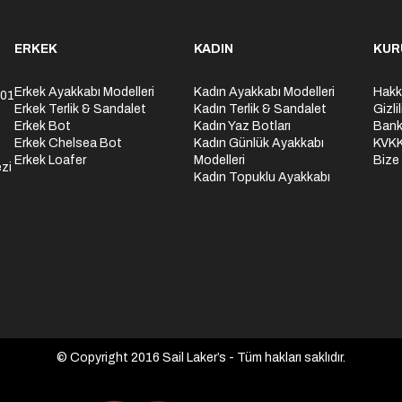
ERKEK
KADIN
KUR
Erkek Ayakkabı Modelleri
Kadın Ayakkabı Modelleri
Hakk
301
Erkek Terlik & Sandalet
Kadın Terlik & Sandalet
Gizli
Erkek Bot
Kadın Yaz Botları
Bank
Erkek Chelsea Bot
Kadın Günlük Ayakkabı
KVK
Erkek Loafer
Modelleri
Bize
zi
Kadın Topuklu Ayakkabı
© Copyright 2016 Sail Laker’s - Tüm hakları saklıdır.