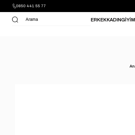
0850 441 55 77
ERKEK
KADIN
GİYİM
An