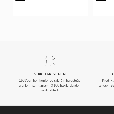
%100 HAKIKI DERI
1958'den beri konfor ve şıklığın buluştuğu
Kredi k
ürünlerimizin tamamı %100 hakiki deriden
altyapı, 2
üretilmektedir